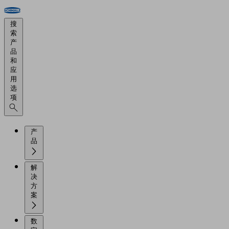
搜
索
产
品
和
应
用
选
项
产
品
解
决
方
案
数