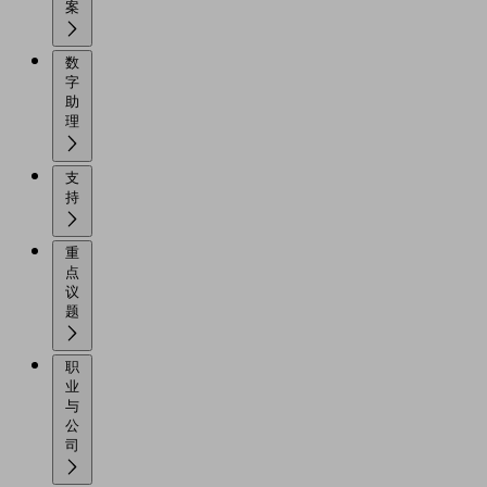
案
数
字
助
理
支
持
重
点
议
题
职
业
与
公
司