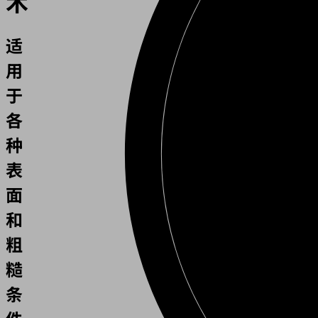
术
适
用
于
各
种
表
面
和
粗
糙
条