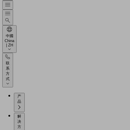
中國
China
| ZH
联
系
方
式
产
品
解
决
方