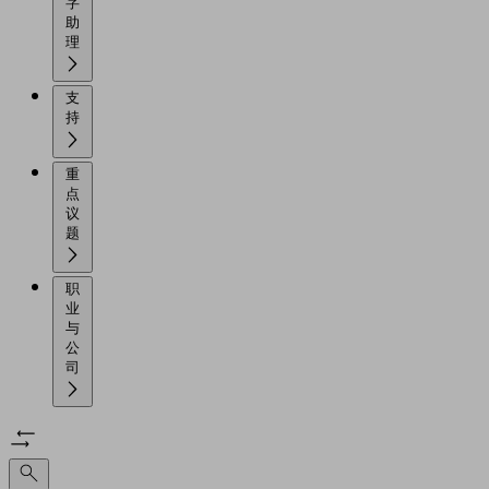
字
助
理
支
持
重
点
议
题
职
业
与
公
司