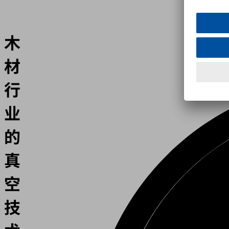
木
材
行
业
的
真
空
技