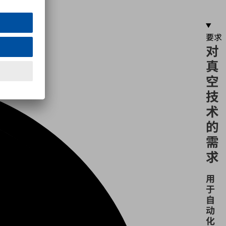
要求
对
真
空
技
术
的
需
求
用
于
自
动
化