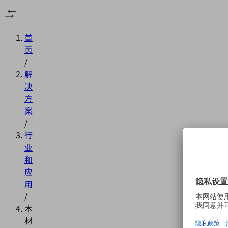
首
页
/
解
决
方
案
/
行
业
和
应
用
/
木
材