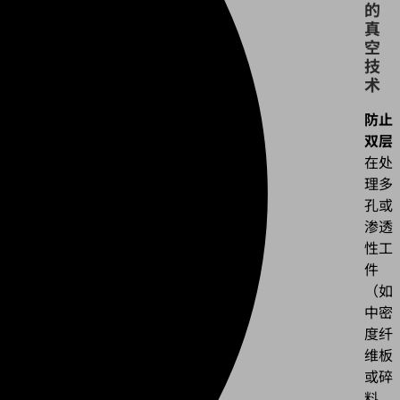
的
真
空
技
术
防止
双层
在处
理多
孔或
渗透
性工
件
（如
中密
度纤
维板
或碎
料