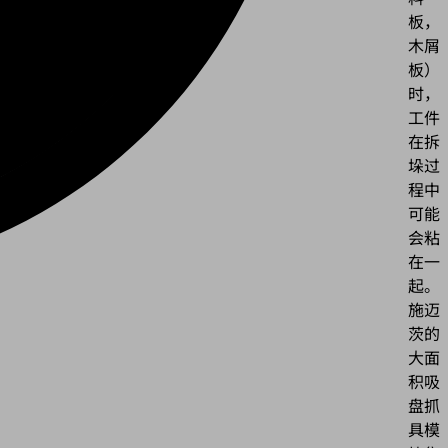
板，
木屑
板）
时，
工件
在拆
垛过
程中
可能
会粘
在一
起。
施迈
茨的
大面
积吸
盘抓
具模