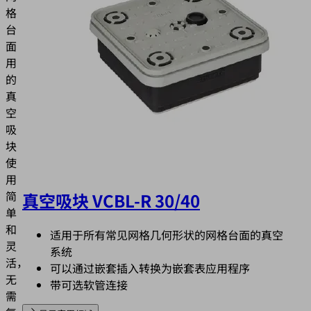
格
台
面
用
的
真
空
吸
块
使
用
简
真空吸块 VCBL-R 30/40
单
和
适用于所有常见网格几何形状的网格台面的真空
灵
系统
活，
可以通过嵌套插入转换为嵌套表应用程序
无
带可选软管连接
需