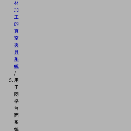
材
加
工
的
真
空
夹
具
系
统
/
用
于
网
格
台
面
系
统