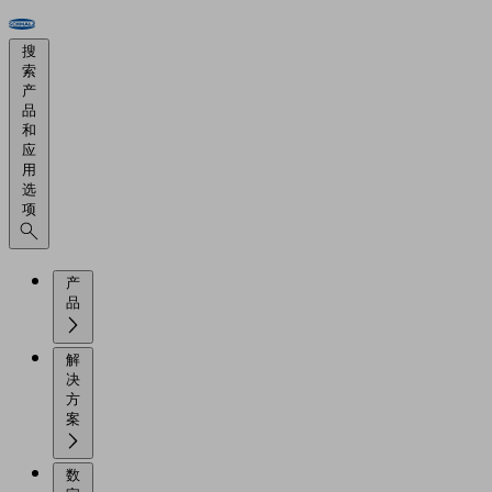
搜
索
产
品
和
应
用
选
项
产
品
解
决
方
案
数