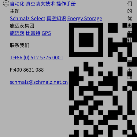
自动化
真空装夹技术
操作手册
们
主题
的
Schmalz Select
真空知识
Energy Storage
优
施迈茨集团
惠
施迈茨
比富特
GPS
仅
针
联系我们
对
公
T:+86 (0) 512 5376 0001
司，
F:400 8621 088
不
面
schmalz@schmalz.net.cn
向
消
费
者