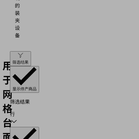
的
装
夹
设
备
用
筛选结果
于
网
显示停产商品
筛选结果
格
行
台
面