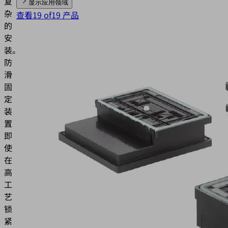
复
显示应用领域
杂
查看19 of19 产品
的
安
装。
防
滑
固
定
装
置
即
使
在
高
工
艺
锁
紧