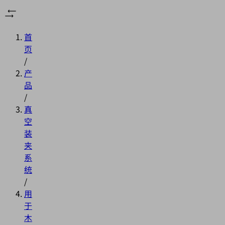
首
页
/
产
品
/
真
空
装
夹
系
统
/
用
于
木