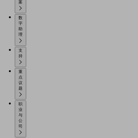
案
数
字
助
理
支
持
重
点
议
题
职
业
与
公
司