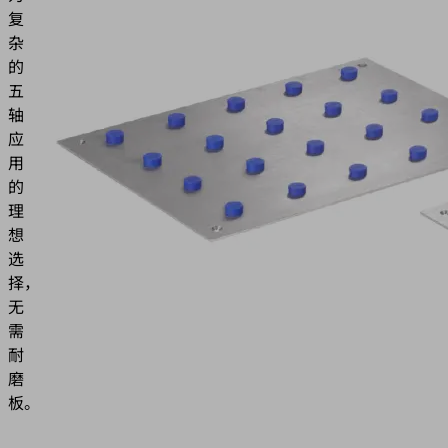
复
杂
的
五
轴
应
用
的
理
想
选
择，
无
需
耐
磨
板。