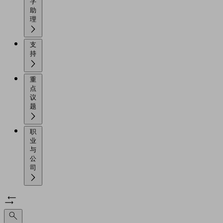
字
助
理
支
持
重
点
议
题
职
业
与
公
司