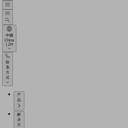
中國
China
| ZH
联
系
方
式
产
品
解
决
方