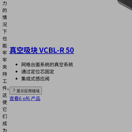
力
的
情
况
下
也
能
真空吸块 VCBL-R 50
牢
牢
网格台面系统的真空系统
夹
通过定位芯固定
持
集成式感应阀
工
件。
显示应用领域
这
查看6 of6 产品
使
它
们
成
为