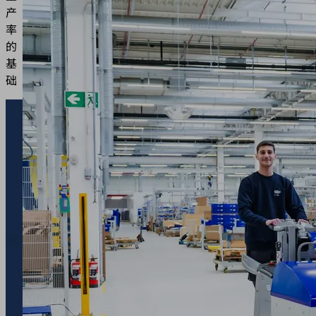
产
率
的
基
础