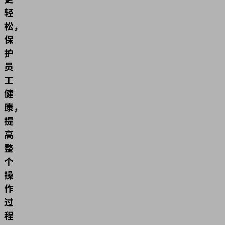
轻
松，
保
护
员
工
健
康，
提
高
整
个
操
作
过
程