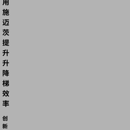
用
施
迈
茨
提
升
升
降
梯
效
率
创
新