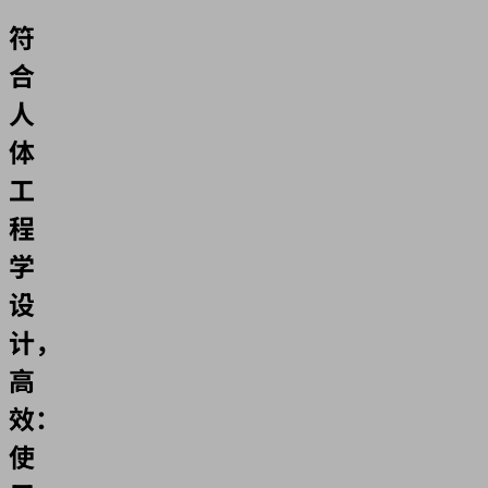
符
合
人
体
工
程
学
设
计，
高
效：
使