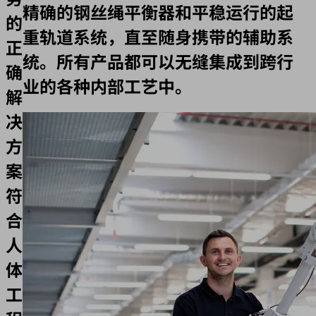
精确的钢丝绳平衡器和平稳运行的起
的
重轨道系统，直至随身携带的辅助系
正
统。所有产品都可以无缝集成到跨行
确
业的各种内部工艺中。
解
决
方
案：
符
合
人
体
工