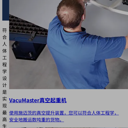
符
合
人
体
工
程
学
设
计
是
实
VacuMaster真空起重机
现
最
使用施迈茨的真空提升装置，您可以符合人体工程学，
高
安全地搬运数吨重的货物。
生