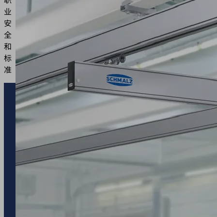
业
安
全
和
标
准