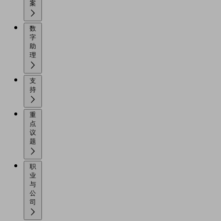
案
数
字
助
理
支
持
重
点
议
题
职
业
与
公
司