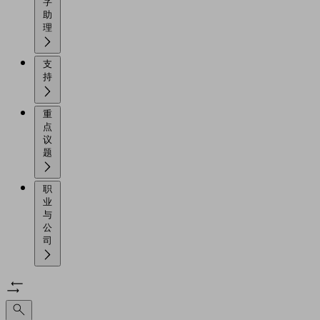
字
助
理
支
持
重
点
议
题
职
业
与
公
司