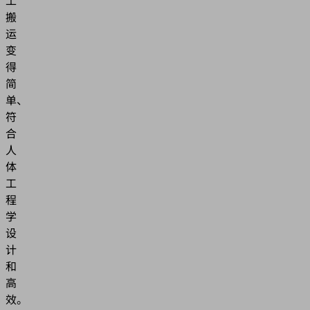
搬
运
变
得
简
单、
符
合
人
体
工
程
学
设
计
和
高
效。