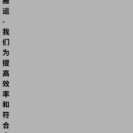
搬
运
-
我
们
为
提
高
效
率
和
符
合