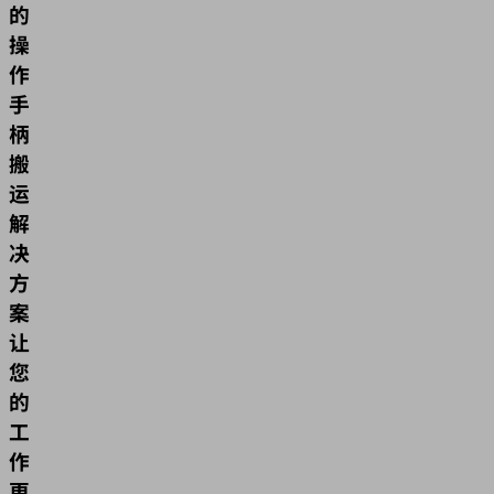
的
操
作
手
柄
搬
运
解
决
方
案
让
您
的
工
作
更