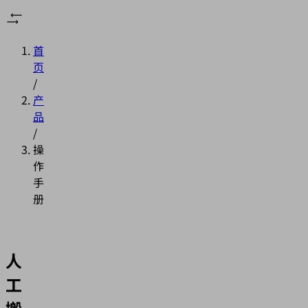
首
页
/
产
品
/
操
作
手
册
人
工