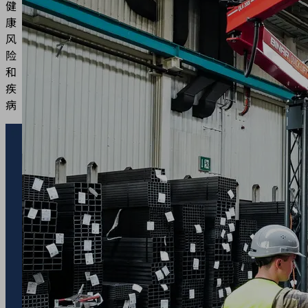
健
康
风
险
和
疾
病