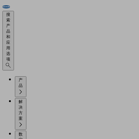
搜
索
产
品
和
应
用
选
项
产
品
解
决
方
案
数