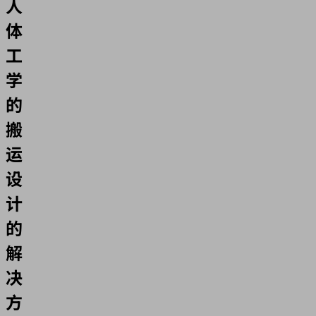
人
体
工
学
的
搬
运
设
计
的
解
决
方