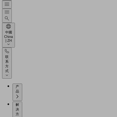
中國
China
| ZH
联
系
方
式
产
品
解
决
方