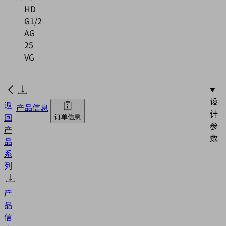
HD
G1/2-
AG
25
VG
设
返
产品信息
计
回
订单信息
参
产
数
品
系
列
产
品
信