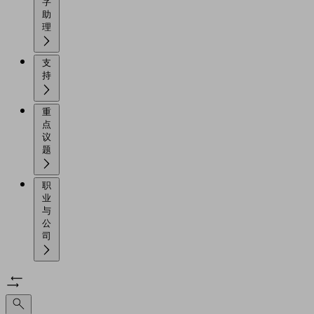
字
助
理
支
持
重
点
议
题
职
业
与
公
司