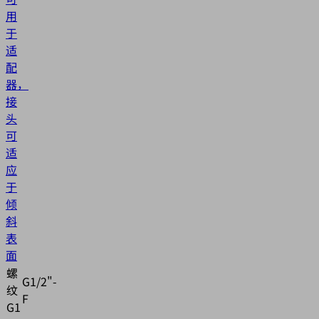
用
于
适
配
器，
接
头
可
适
应
于
倾
斜
表
面
螺
G1/2"-
纹
F
G1