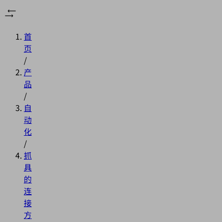
首
页
/
产
品
/
自
动
化
/
抓
具
的
连
接
方