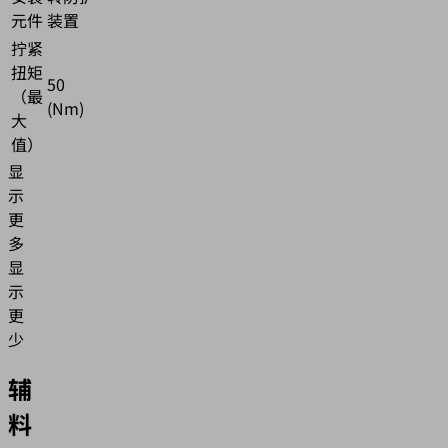
元件
装置
拧紧
扭矩
50
（最
(Nm)
大
值）
显
示
更
多
显
示
更
少
辅
料