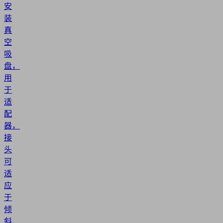
安
装
真
空
吸
盘，
用
于
适
配
器，
接
头
可
适
应
于
倾
斜