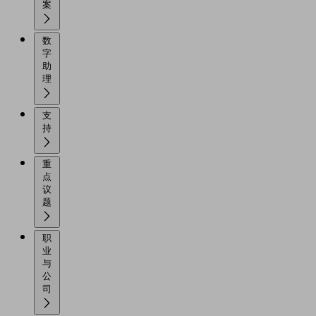
案
数
字
助
理
支
持
重
点
议
题
职
业
与
公
司