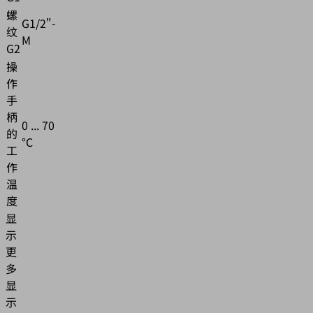
螺
G1/2"-
纹
M
G2
操
作
手
柄
0 ... 70
的
°C
工
作
温
度
显
示
更
多
显
示