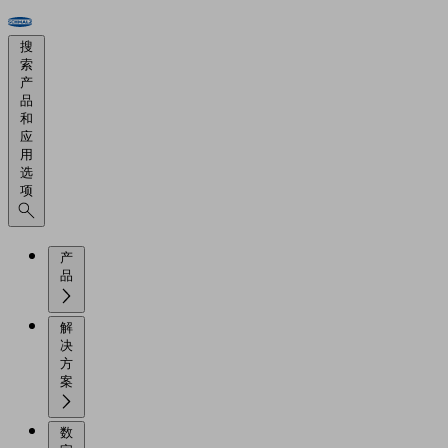
搜
索
产
品
和
应
用
选
项
产
品
解
决
方
案
数