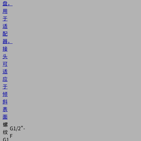
盘，
用
于
适
配
器，
接
头
可
适
应
于
倾
斜
表
面
螺
G1/2"-
纹
F
G1