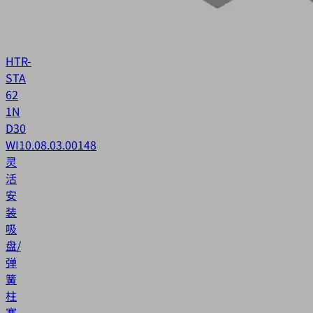
HTR-
STA
62
1N
D30
WI
10.08.03.00148
灵
活
安
装
吸
盘/
弹
簧
柱
塞