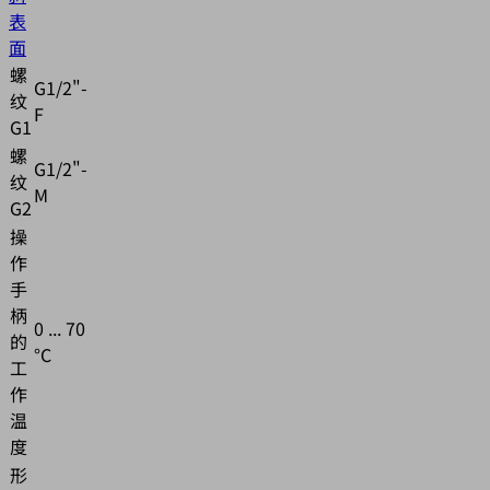
表
面
螺
G1/2"-
纹
F
G1
螺
G1/2"-
纹
M
G2
操
作
手
柄
0 ... 70
的
°C
工
作
温
度
形