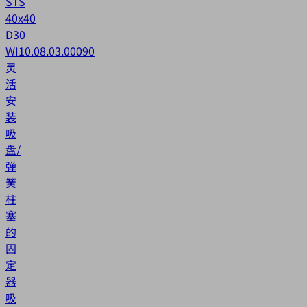
STS
40x40
D30
WI
10.08.03.00090
灵
活
安
装
吸
盘/
弹
簧
柱
塞
的
固
定
器
吸