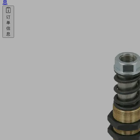
息
订
单
信
息
FSTA-
HD
G1/2-
AG
25
VG
物
料