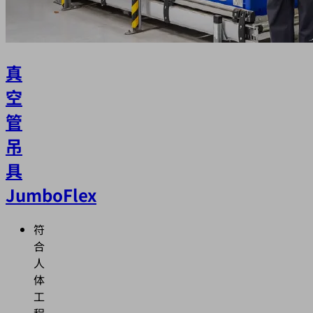
真
空
管
吊
具
JumboFlex
符
合
人
体
工