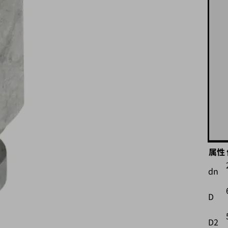
属性
dn
D
D2