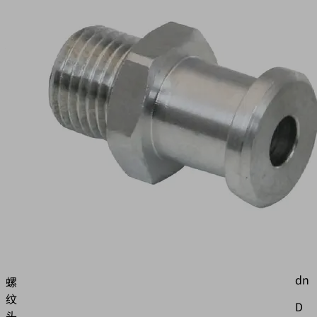
G1/4-
AG
DN600
物
料
号:
10.01.06.00184
吸
盘
连
接
接
属
头
dn
螺
纹
D
头