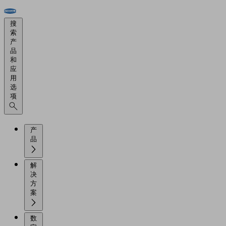
搜
索
产
品
和
应
用
选
项
产
品
解
决
方
案
数