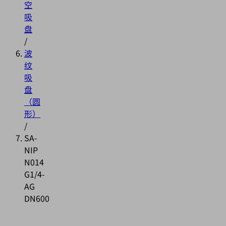
空
吸
盘
/
波
纹
吸
盘
（圆
形）
/
SA-
NIP
N014
G1/4-
AG
DN600