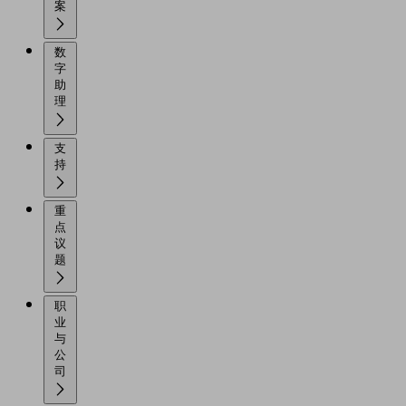
案
数
字
助
理
支
持
重
点
议
题
职
业
与
公
司