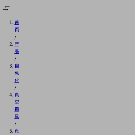
首
页
/
产
品
/
自
动
化
/
真
空
抓
具
/
真