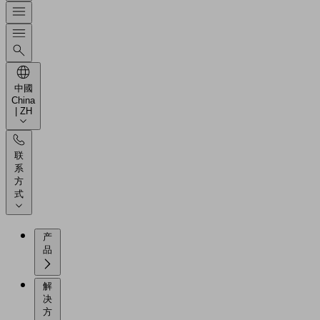
中國
China
| ZH
联
系
方
式
产
品
解
决
方