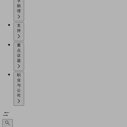
字
助
理
支
持
重
点
议
题
职
业
与
公
司