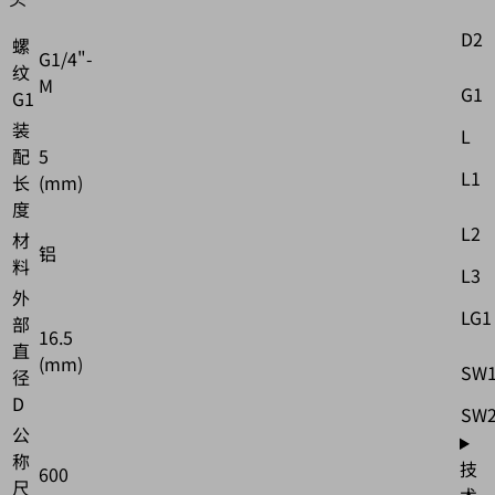
D2
螺
G1/4"-
纹
M
G1
G1
装
L
配
5
L1
长
(mm)
度
L2
材
铝
料
L3
外
LG1
部
16.5
直
(mm)
SW
径
D
SW
公
称
技
600
尺