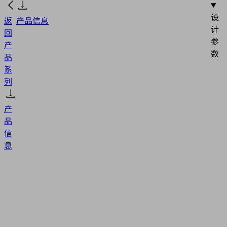
设
返
产品信息
计
回
参
产
数
品
系
列
产
品
信
息
SA-
NIP
N014