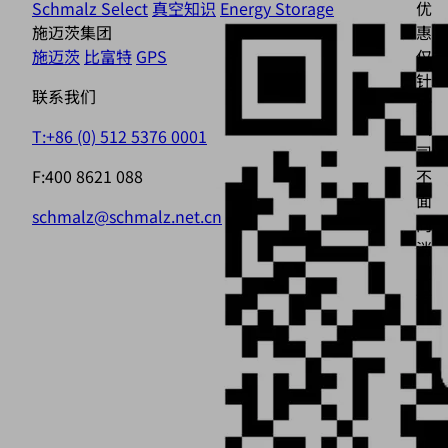
Schmalz Select
真空知识
Energy Storage
优
施迈茨集团
惠
施迈茨
比富特
GPS
仅
针
联系我们
对
公
T:+86 (0) 512 5376 0001
司，
F:400 8621 088
不
面
schmalz@schmalz.net.cn
向
消
费
者