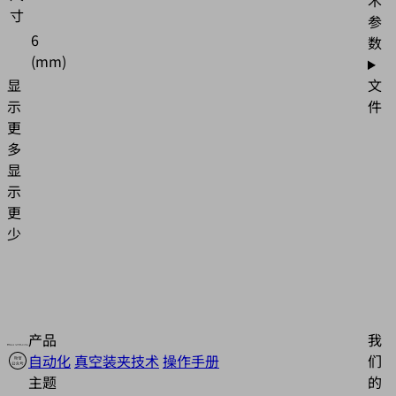
术
寸
参
6
数
(mm)
文
显
件
示
更
多
显
示
更
少
产品
我
自动化
真空装夹技术
操作手册
们
主题
的