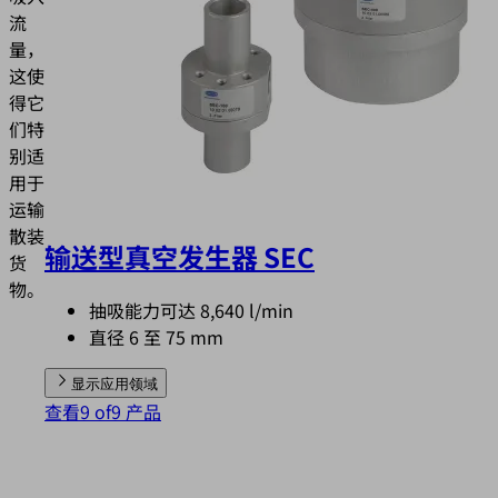
流
量，
这使
得它
们特
别适
用于
运输
散装
输送型真空发生器 SEC
货
物。
抽吸能力可达 8,640 l/min
直径 6 至 75 mm
显示应用领域
查看9 of9 产品