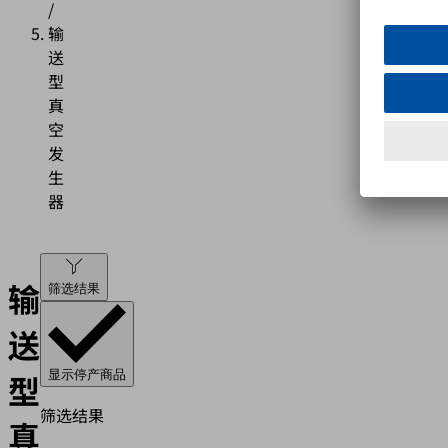
/
输
送
型
真
空
发
生
器
输
筛选结果
送
型
显示停产商品
筛选结果
真