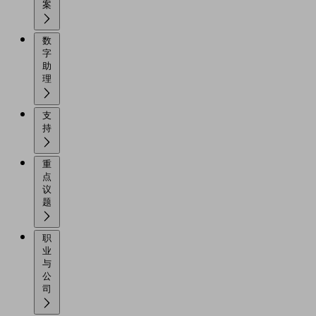
案
数
字
助
理
支
持
重
点
议
题
职
业
与
公
司