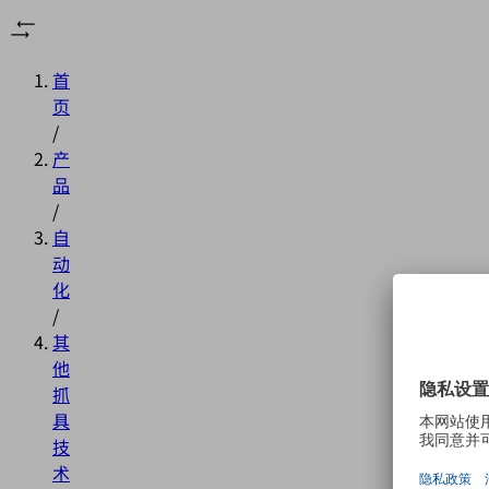
首
页
/
产
品
/
自
动
化
/
其
他
抓
具
技
术