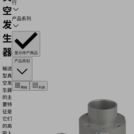
行
空
产品系列
发
生
器
显示停产商品
产品类别
输送
型真
空发
网格
列表
生器
的主
要特
征是
它们
的高
吸入