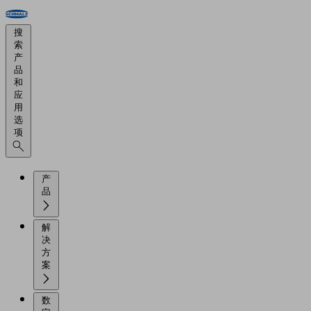
搜
索
产
品
和
应
用
选
项
产
品
解
决
方
案
数