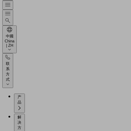
中國
China
| ZH
联
系
方
式
产
品
解
决
方