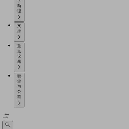
字
助
理
支
持
重
点
议
题
职
业
与
公
司