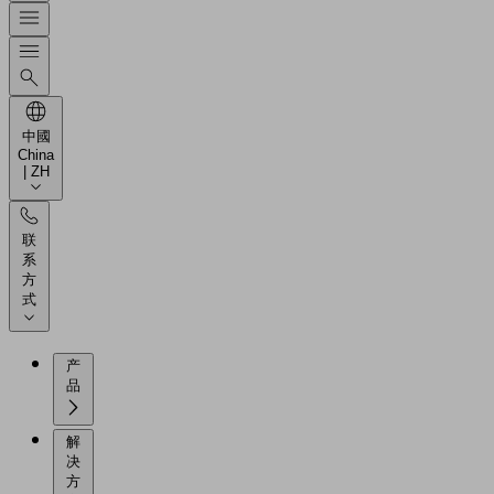
中國
China
| ZH
联
系
方
式
产
品
解
决
方