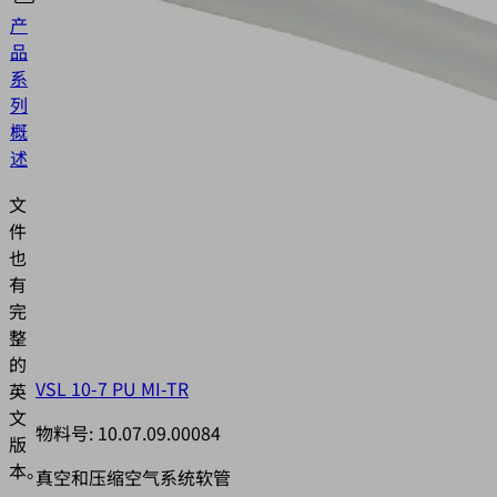
产
品
中
系
文
列
概
述
文
件
也
有
完
整
的
VSL 10-7 PU MI-TR
英
文
物料号:
10.07.09.00084
版
本。
真空和压缩空气系统软管