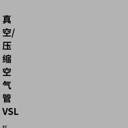
真
空/
压
缩
空
气
管
VSL
材