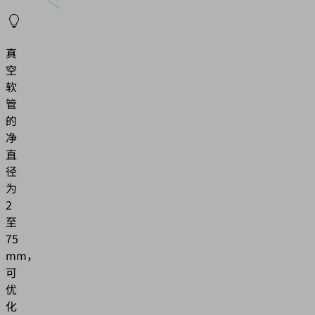
真
空
软
管
的
净
直
径
为
2
至
75
mm，
可
优
化