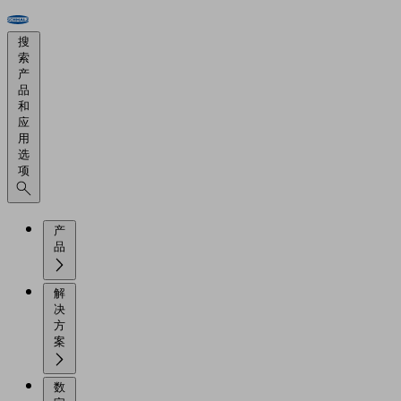
搜
索
产
品
和
应
用
选
项
产
品
解
决
方
案
数