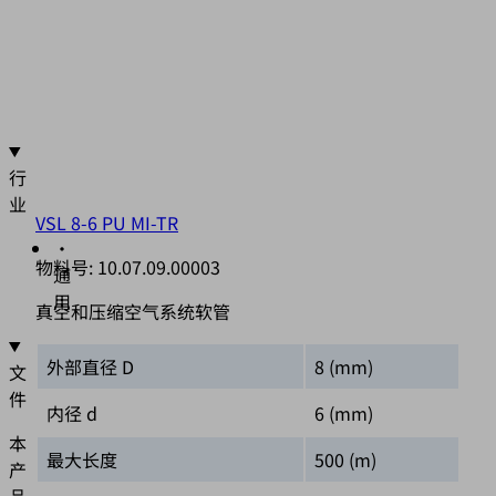
PA,
PE,
PU,
PVC
行
业
VSL 8-6 PU MI-TR
•
物料号:
10.07.09.00003
通
用
真空和压缩空气系统软管
外部直径 D
8 (mm)
文
件
内径 d
6 (mm)
本
最大长度
500 (m)
产
品