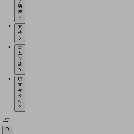
字
助
理
支
持
重
点
议
题
职
业
与
公
司