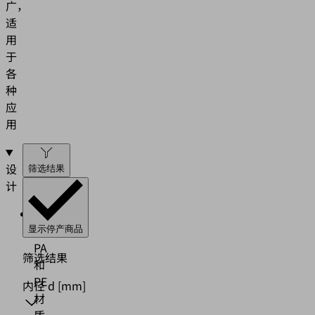
广，
适
用
于
各
种
应
用
设
筛选结果
计
PVC、
PU、
显示停产商品
PA
筛选结果
和
PE
内径 d
[mm]
材
质