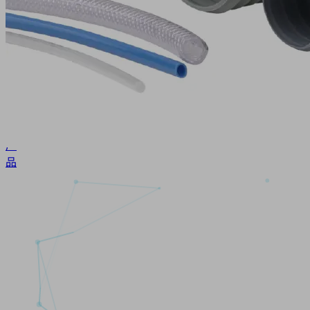
软
管
接
头
直
接
进
入
产
品