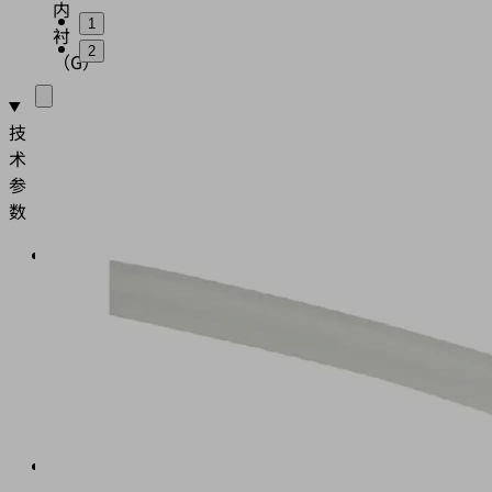
内
1
衬
2
（G）
技
术
参
数
外
径/
内
径
从
4/2
至
85/75
材
质：