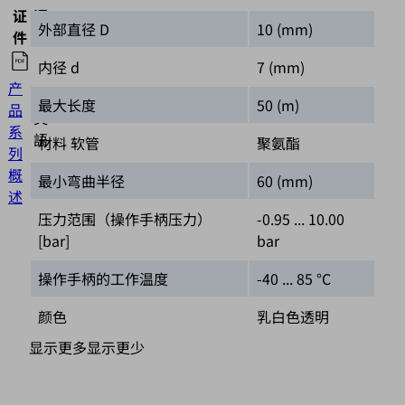
证
语
外部直径 D
10 (mm)
件
种
内径 d
7 (mm)
产
最大长度
50 (m)
品
英
系
語
材料 软管
聚氨酯
列
概
最小弯曲半径
60 (mm)
述
压力范围（操作手柄压力）
-0.95 ... 10.00
[bar]
bar
操作手柄的工作温度
-40 ... 85 °C
颜色
乳白色透明
显示更多
显示更少