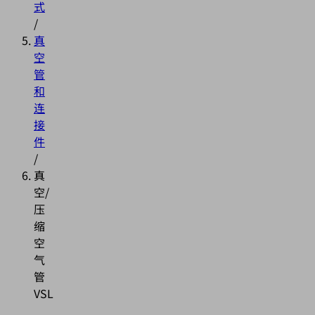
式
/
真
空
管
和
连
接
件
/
真
空/
压
缩
空
气
管
VSL