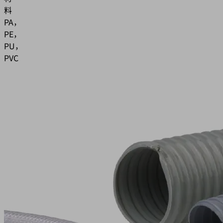
料
PA，
PE，
PU，
PVC
应
用
用
于
真
空
系
统
的