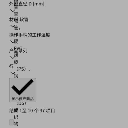
外部直径 D
[mm]
真
空
材料 软管
软
管，
带
操作手柄的工作温度
硬
PVC
产品系列
螺
旋
行
（PS）、
钢
丝
螺
旋
显示停产商品
（DS）
或
结果 1至 10 个 37 项目
织
物