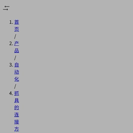
首
页
/
产
品
/
自
动
化
/
抓
具
的
连
接
方