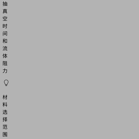
抽
真
空
时
间
和
流
体
阻
力
材
料
选
择
范
围