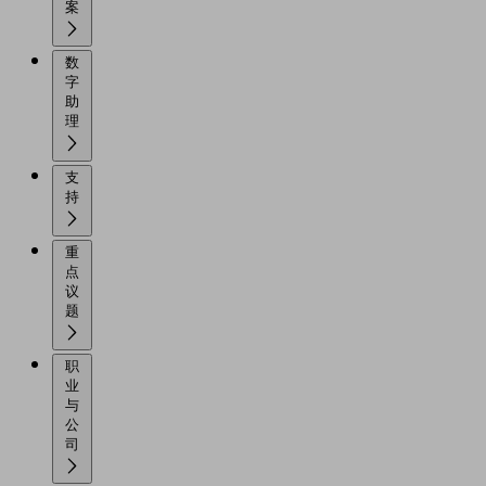
案
数
字
助
理
支
持
重
点
议
题
职
业
与
公
司