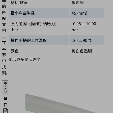
材料 软管
聚氨酯
的
匹
最小弯曲半径
45 (mm)
配
压力范围（操作手柄压力）
-0.95 ... 10.00
文
[bar]
bar
档
可
操作手柄的工作温度
-20 ... 90 °C
在
本
颜色
乳白色透明
节
显示更多
显示更少
中
找
到。
中
文
证
语
件
种