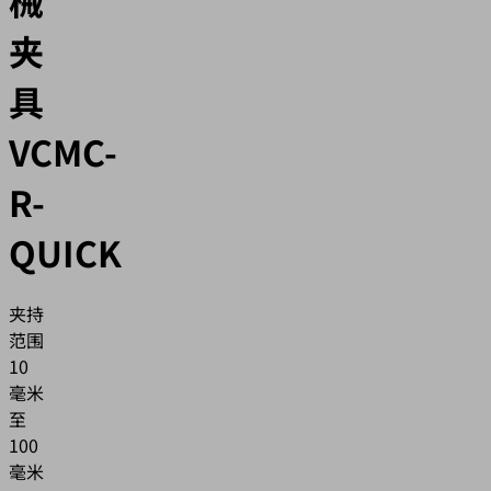
夹
具
VCMC-
R-
QUICK
夹持
范围
10
毫米
至
100
毫米