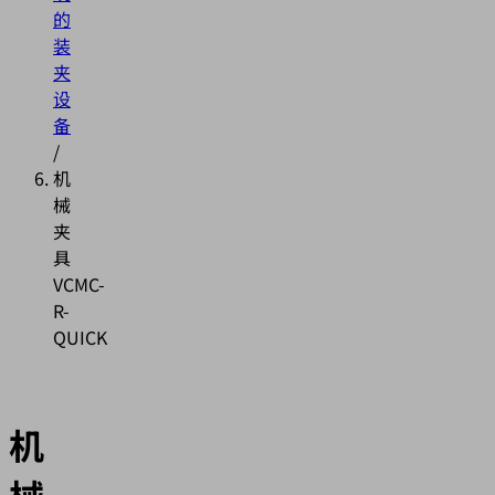
的
装
夹
设
备
/
机
械
夹
具
VCMC-
R-
QUICK
机
械