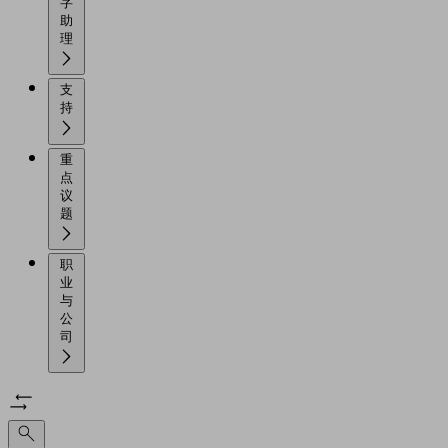
字
助
理
支
持
重
点
议
题
职
业
与
公
司