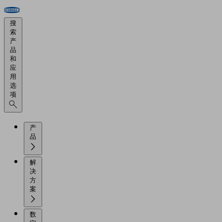
搜
索
产
品
和
应
用
选
项
产
品
解
决
方
案
数