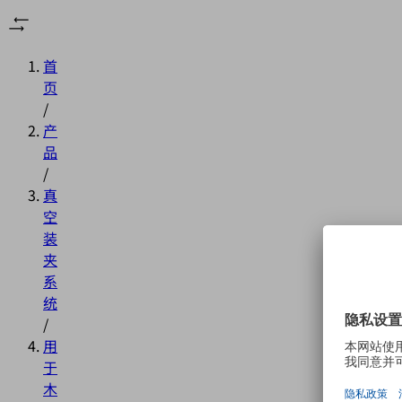
首
页
/
产
品
/
真
空
装
夹
系
统
/
用
于
木