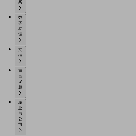
案
数
字
助
理
支
持
重
点
议
题
职
业
与
公
司