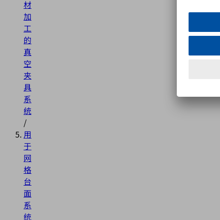
材
加
工
的
真
空
夹
具
系
统
/
用
于
网
格
台
面
系
统