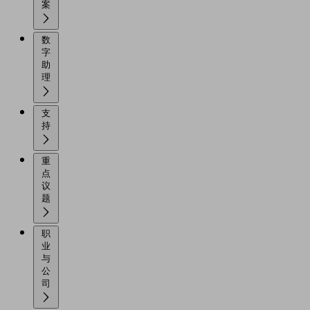
案
数
字
助
理
支
持
重
点
议
题
职
业
与
公
司