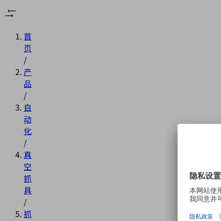
首
页
/
产
品
/
自
动
化
/
真
空
抓
具
/
抓