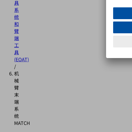
具
系
统
和
臂
端
工
具
(EOAT)
/
机
械
臂
末
端
系
统
MATCH