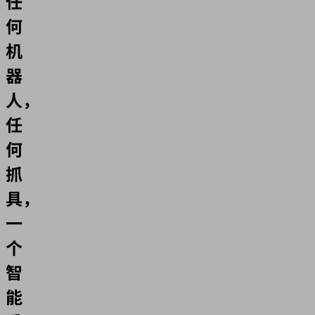
任
何
机
器
人，
任
何
抓
具，
一
个
智
能