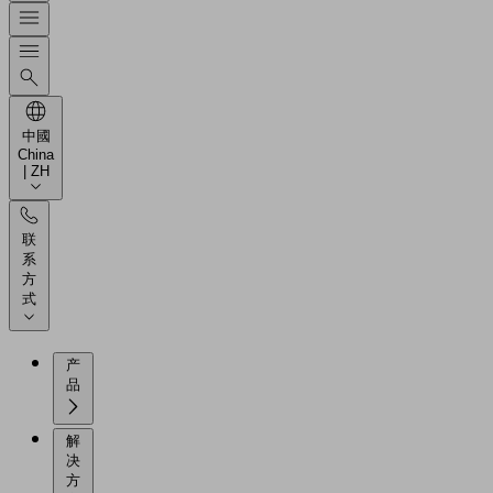
中國
China
| ZH
联
系
方
式
产
品
解
决
方