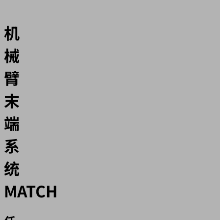
机
械
臂
末
端
系
统
MATCH