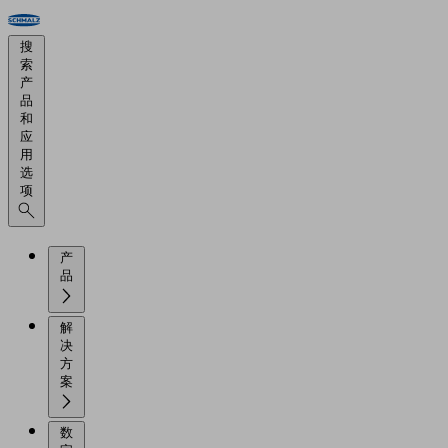
搜
索
产
品
和
应
用
选
项
产
品
解
决
方
案
数