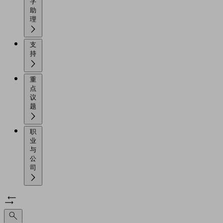
字
助
理
支
持
重
点
议
题
职
业
与
公
司