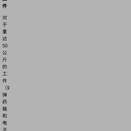
件
对
于
重
达
50
公
斤
的
工
件
（如
弹
药
箱
和
电
子