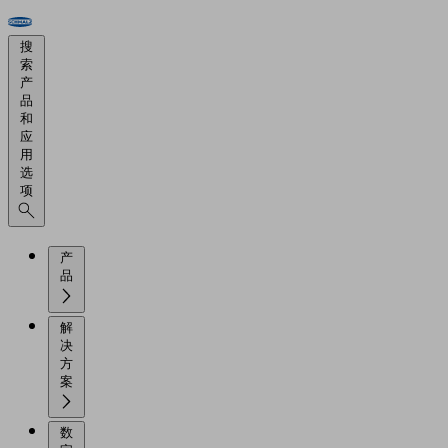
搜
索
产
品
和
应
用
选
项
产
品
解
决
方
案
数