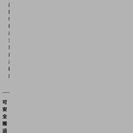
器
控
制
移
动，
实
现
最
高
精
度
________________________________________________
可
安
全
搬
运