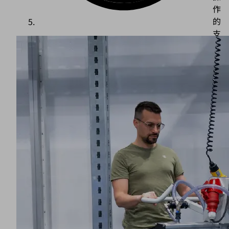
作
的
支
持。
我
们
的
搬
国防行业的生产对安全性和精确性提出了最高要求。随
运
着订单量的增长，高效正日益成为一个关键因素。因
系
此，对符合人体工学和工艺可靠的搬运解决方案的需求
统
持续增加。
能
无论是重型铁制金属板、防弹板、弹药箱、大型结构
带
件、焊接车辆型材、防护系统组件还是敏感的装配单
来
元：施迈茨都能通过合适的搬运解决方案确认工艺的顺
切
利进行。
实
的
除了广泛的工件几何形状外，我们的材料范围也很广，
工
包括金属、陶瓷、聚合物和复合材料（如装甲玻璃）、