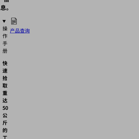
息。
操
产品查询
作
手
册
快
速
拾
取
重
达
50
公
斤
的
工