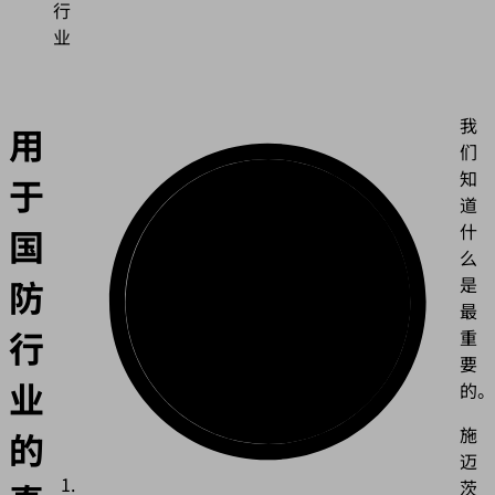
行
业
我
用
们
知
于
道
什
国
么
防
是
最
行
重
要
业
的。
施
的
迈
茨