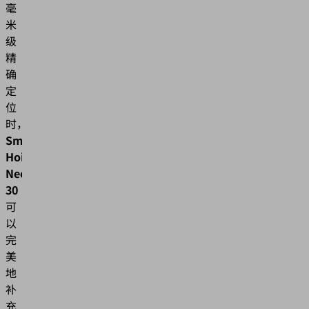
毫
米
级
精
确
定
位
时，
Smart
Hoist
Neo
30
可
以
完
美
地
补
充