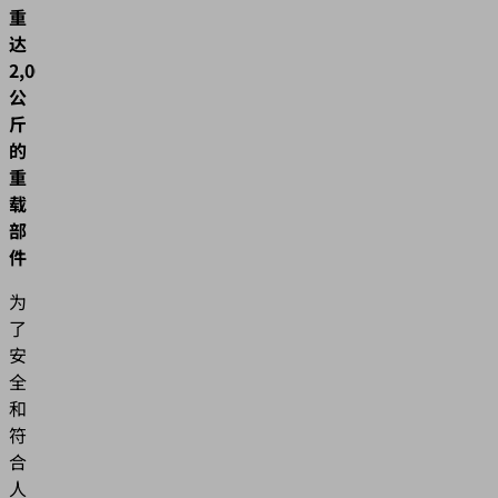
重
达
2,000
公
斤
的
重
载
部
件
为
了
安
全
和
符
合
人