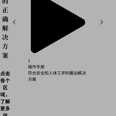
的
正
确
解
决
方
案
1
2
操作手册
自动化
点击
符合安全和人体工学的搬运解决
安全和
方案
各个
区
域，
了解
更多
信