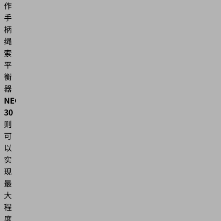
作
手
柄
绳
索
平
衡
器
NEO
30
则
可
以
实
现
最
大
程
度