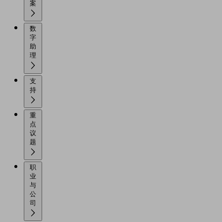
案
数
字
助
理
支
持
重
点
议
题
职
业
与
公
司