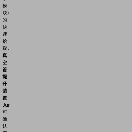
模
块）
的
快
速
拾
取，
真
空
管
提
升
装
置
JumboFlex
可
确
认