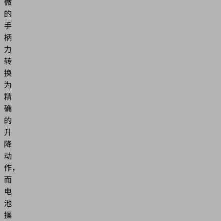
微
的
手
柄
力
转
换
为
精
确
的
升
降
动
作，
而
电
池
操