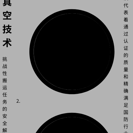
真
代
空
表
着
技
通
过
术
认
证
的
挑
质
战
量
性
和
搬
精
运
确
任
满
务
足
的
国
安
防
全
行
解