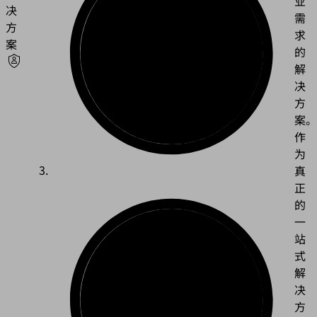
业
决
需
方
求
案
的
解
决
方
案。
作
为
真
正
的
一
站
式
解
决
方