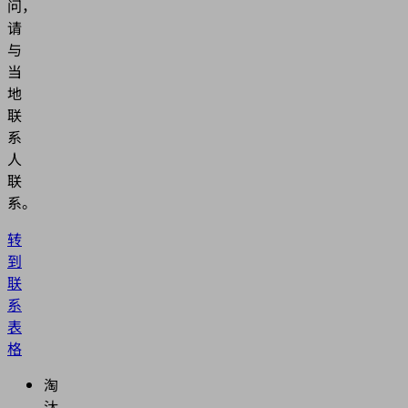
问，
请
与
当
地
联
系
人
联
系。
转
到
联
系
表
格
淘
汰