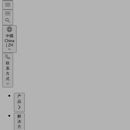
中國
China
| ZH
联
系
方
式
产
品
解
决
方