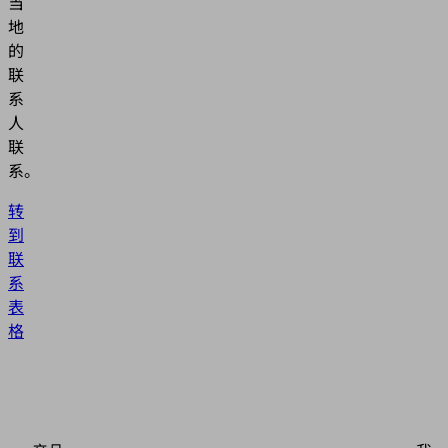
当
地
的
联
系
人
联
系。
转
到
联
系
表
格