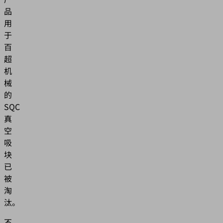
品
用
于
百
超
机
械
的
SQC
真
空
吸
块
已
被
淘
汰。
不