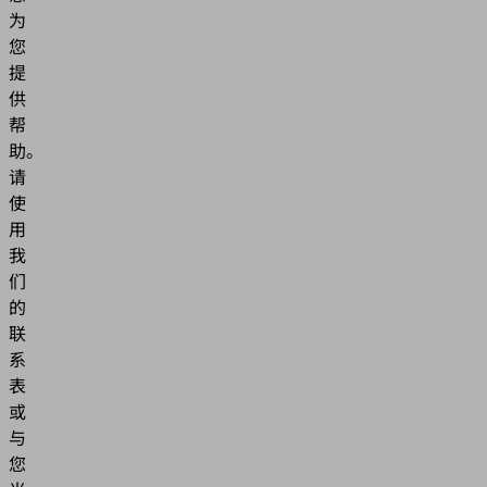
为
您
提
供
帮
助。
请
使
用
我
们
的
联
系
表
或
与
您