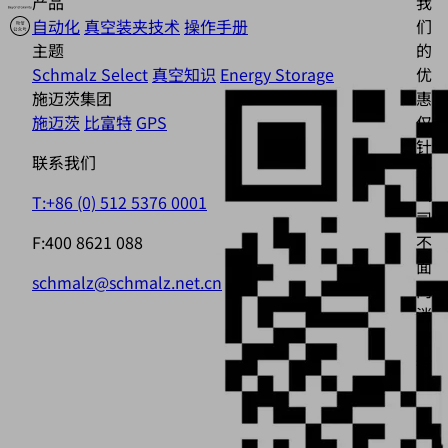
产品
我
自动化
真空装夹技术
操作手册
们
主题
的
Schmalz Select
真空知识
Energy Storage
优
施迈茨集团
惠
施迈茨
比富特
GPS
仅
针
联系我们
对
公
T:+86 (0) 512 5376 0001
司，
F:400 8621 088
不
面
schmalz@schmalz.net.cn
向
消
费
者