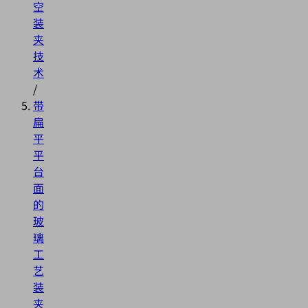
空
装
夹
技
术
/
带
扁
平
平
台
面
的
玻
璃
工
艺
装
夹