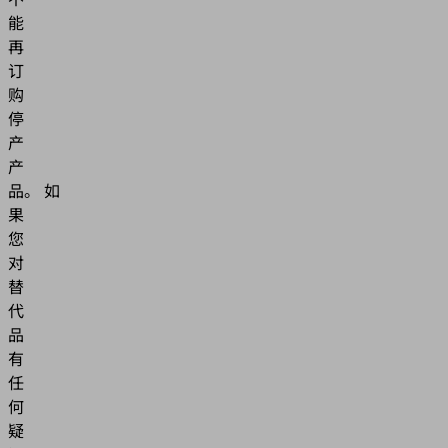
能
再
订
购
停
产
产
品。
如
果
您
对
替
代
品
有
任
何
疑