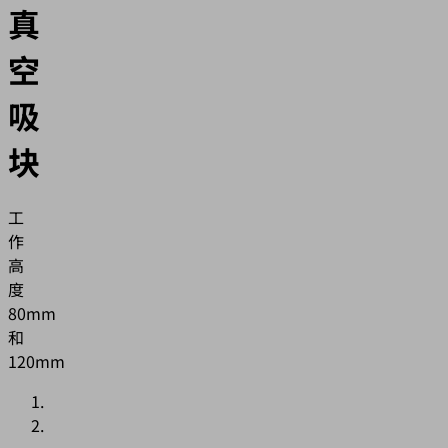
真
空
吸
块
工
作
高
度
80mm
和
120mm