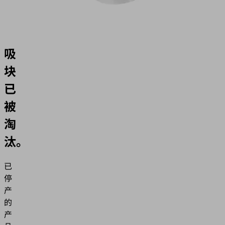
SQC
真
空
吸
块
已
被
淘
汰。
已
停
产
的
产