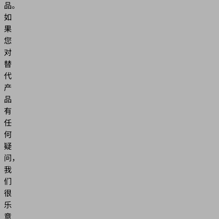
品。
如
果
您
对
替
代
产
品
有
任
何
疑
问，
我
们
很
乐
意