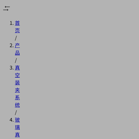
首
页
/
产
品
/
真
空
装
夹
系
统
/
玻
璃
真