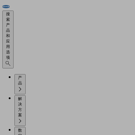
搜
索
产
品
和
应
用
选
项
产
品
解
决
方
案
数