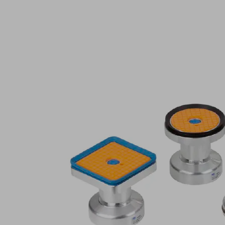
产
品
用
于
百
超
机
械
的