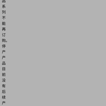
品
系
列
不
能
再
订
购。
停
产
产
品
目
前
没
有
后
续
产