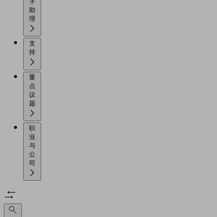
字
助
理
支
持
重
点
议
题
职
业
与
公
司