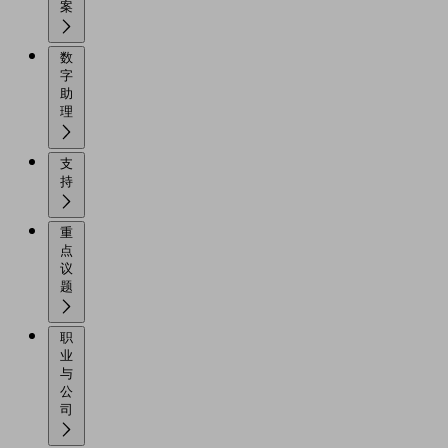
案
数
字
助
理
支
持
重
点
议
题
职
业
与
公
司