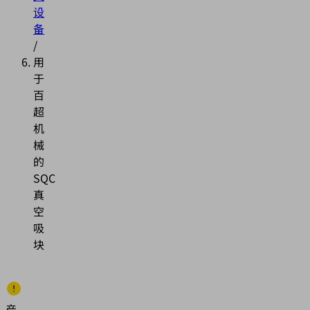
设
备
/
用
于
百
超
机
械
的
SQC
真
空
吸
块
产