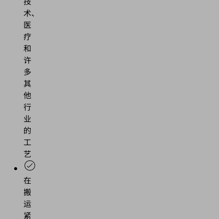
技
术、
医
疗
和
许
多
其
他
行
业
的
工
艺
在
搬
运
紧