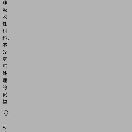
非
吸
收
性
材
料，
不
改
变
所
处
理
的
货
物
可