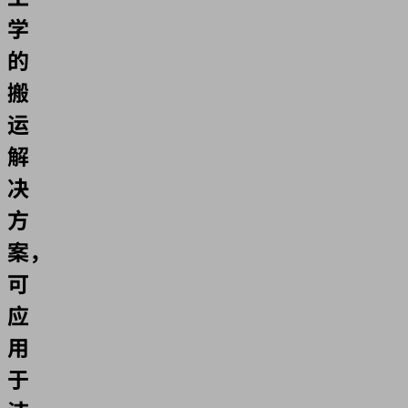
学
的
搬
运
解
决
方
案，
可
应
用
于