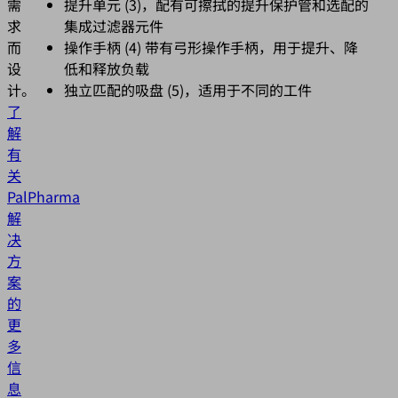
需
提升单元 (3)，配有可擦拭的提升保护管和选配的
求
集成过滤器元件
而
操作手柄 (4) 带有弓形操作手柄，用于提升、降
设
低和释放负载
计。
独立匹配的吸盘 (5)，适用于不同的工件
了
解
有
关
PalPharma
解
决
方
案
的
更
多
信
息