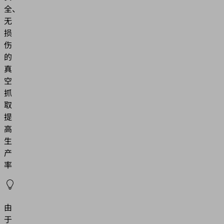
全、
无
损
伤
的
真
空
抓
取
提
高
生
产
率
由
于