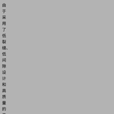
由
于
采
用
了
低
裂
缝、
低
间
隙
设
计
和
高
质
量
的