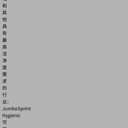
和
其
他
具
有
最
高
洁
净
度
需
求
的
行
业：
JumboSprint
Hygienic
可