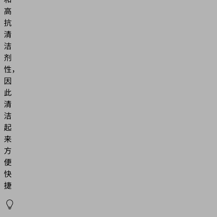
高
抗
清
洁
剂
性，
因
此
清
洁
起
来
方
便
快
捷