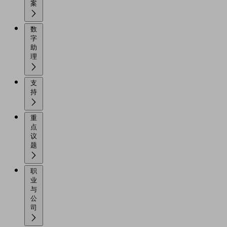
案
数
字
助
理
支
持
重
点
议
题
职
业
与
公
司