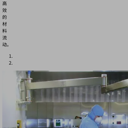
高
效
的
材
料
流
动。
应
用