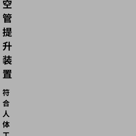
空
管
提
升
装
置
符
合
人
体
工