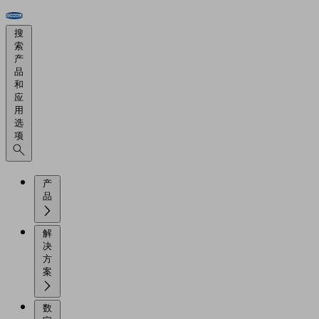
搜
索
产
品
和
应
用
选
项
产
品
解
决
方
案
数