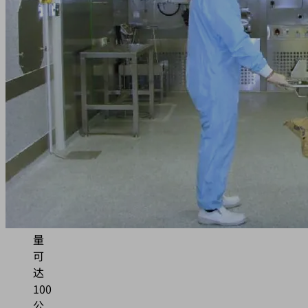
频
繁、
快
速
升
降
和
移
动
工
件，
最
大
重
量
可
达
100
公