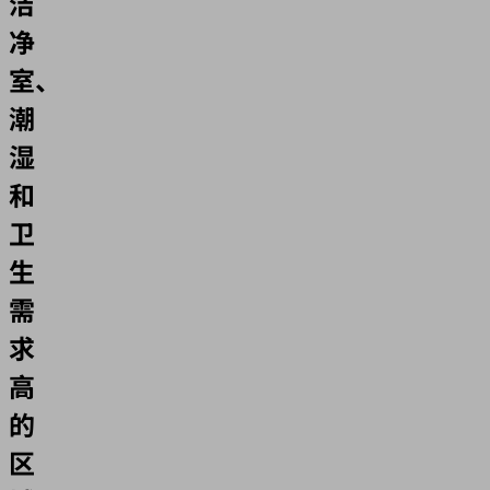
洁
净
室、
潮
湿
和
卫
生
需
求
高
的
区