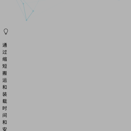
通
过
缩
短
搬
运
和
装
载
时
间
和
安