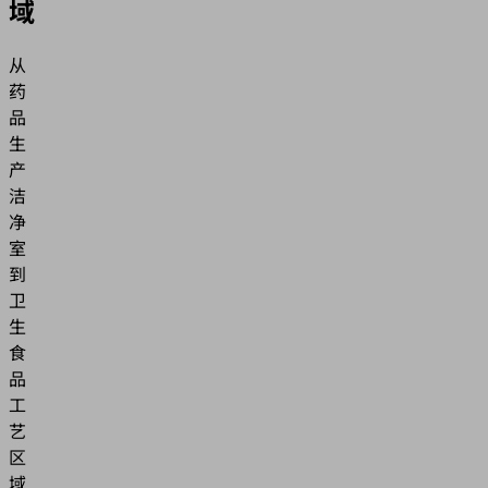
域
从
药
品
生
产
洁
净
室
到
卫
生
食
品
工
艺
区
域