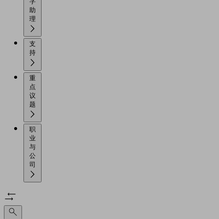
字
助
理
支
持
重
点
议
题
职
业
与
公
司