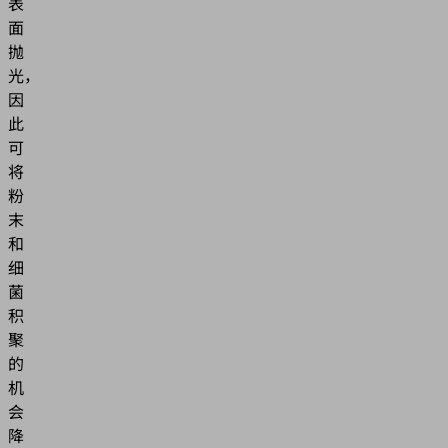
表
面
抛
光，
因
此
可
将
粉
末
和
细
菌
积
聚
的
机
会
降