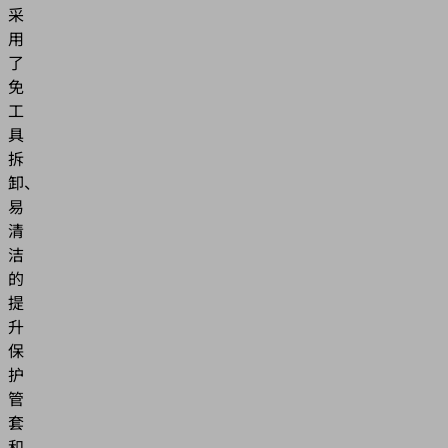
采
用
了
免
工
具
拆
卸、
易
清
洁
的
提
升
保
护
管
套
和