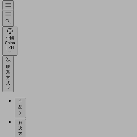
中國
China
| ZH
联
系
方
式
产
品
解
决
方