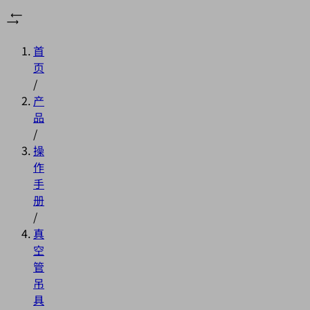
首
页
/
产
品
/
操
作
手
册
/
真
空
管
吊
具