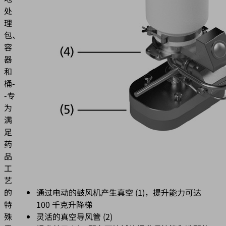
处
理
包、
容
器
和
桶-
-专
为
满
足
药
品
工
艺
的
通过电动的鼓风机产生真空 (1)，提升能力可达
特
100 千克升降梯
殊
灵活的真空导风管 (2)