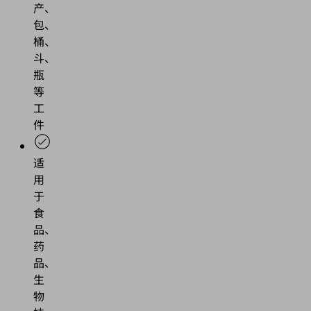
产、
包、
桶、
斗、
瓶
等
工
件
适
用
于
食
品、
药
品、
生
物