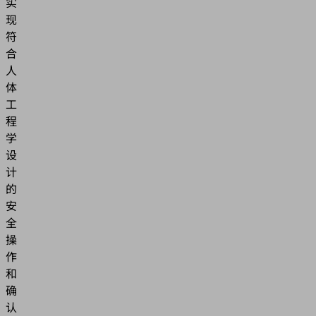
实
现
符
合
人
体
工
程
学
设
计
的
安
全
操
作
和
确
认