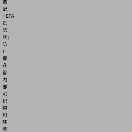
选
配
HEPA
过
滤
器：
防
止
提
升
管
内
部
沉
积
物
和
环
境