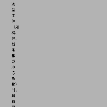
凑
型
工
件
（如
桶、
包、
板
条
箱
或
冷
冻
货
物）
时，
具
有