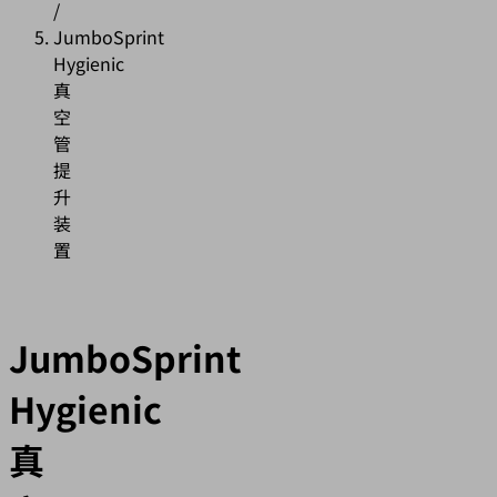
/
JumboSprint
Hygienic
真
空
管
提
升
装
置
JumboSprint
Hygienic
真