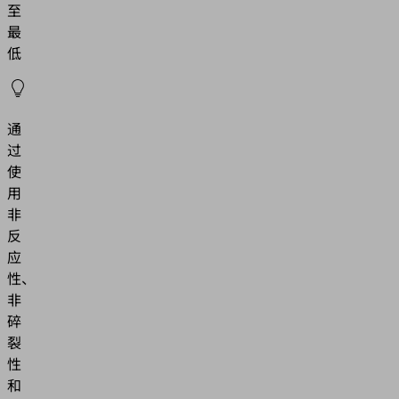
至
最
低
通
过
使
用
非
反
应
性、
非
碎
裂
性
和