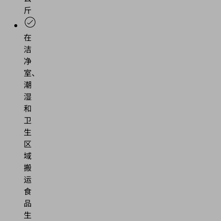
斤
在
洁
净
室、
潮
湿
和
卫
生
区
域
搬
运
食
品
生