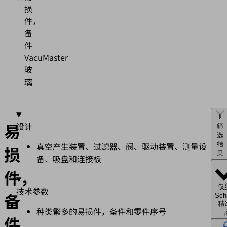
损
件，
备
件
VacuMaster
玻
璃
易
设计
筛
选
真空产生装置、过滤器、阀、驱动装置、测量设
结
损
果
备、吸盘和连接板
件，
仅
技术参数
备
Sch
精
种类繁多的易损件，备件和零件序号
件