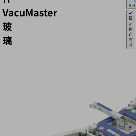
SE
VacuMaster
显
玻
示
停
产
璃
商
品
筛
选
应
结
用
果
行
真
空
产
提
品
升
系
装
列