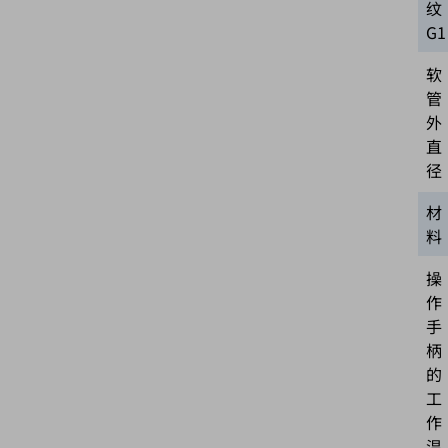
纹
G1
软
管
外
直
径
材
料
操
作
手
柄
的
工
作
温