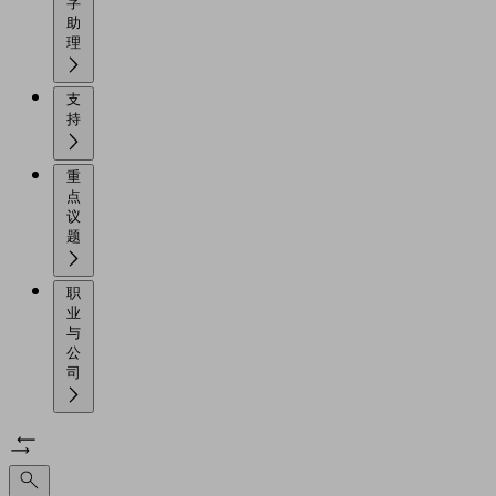
字
助
理
支
持
重
点
议
题
职
业
与
公
司