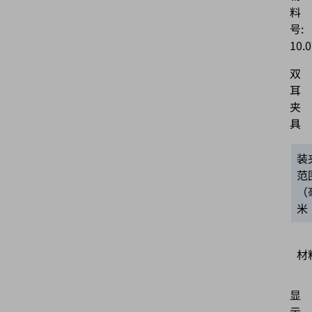
料
号:
10.0
双
耳
夹
具
装
范
（
米
材
显
示