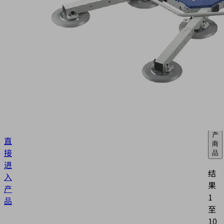
置
VacuMaster
Glass
的
仅
易
Sch
精
损
件，
备
SE
件
序
显
示
号
停
产
直
商
接
品
进
结
入
果
产
1
品
至
10