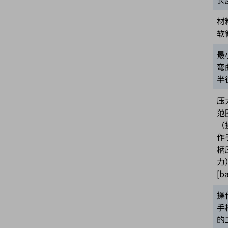
材
软
最
弯
半
压
范
（
作
柄
力
[ba
操
手
的