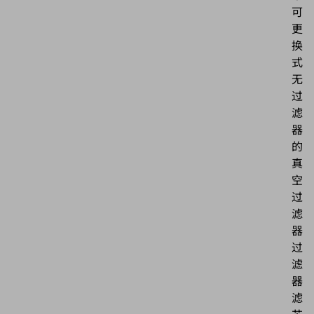
可
更
换
式
无
过
滤
器
的
真
空
过
滤
器
过
滤
器
滤
芯