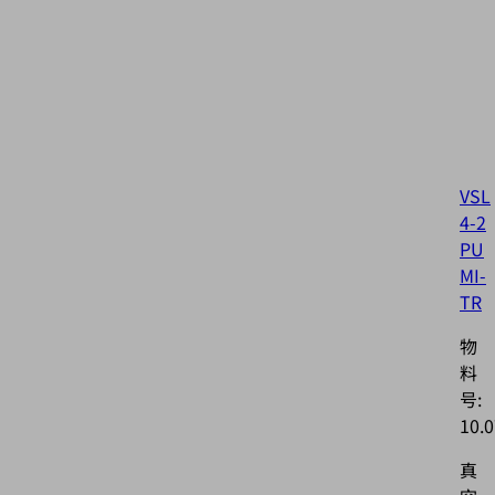
VSL
4-2
PU
MI-
TR
物
料
号:
10.0
真