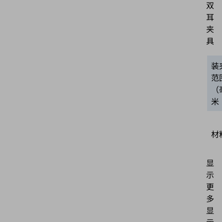
双
耳
夹
具
装
范
（
米
材
显
示
更
多
显
示