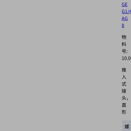
GE
G1/
AG
8
物
料
号:
10.0
推
入
式
接
头，
直
形
螺