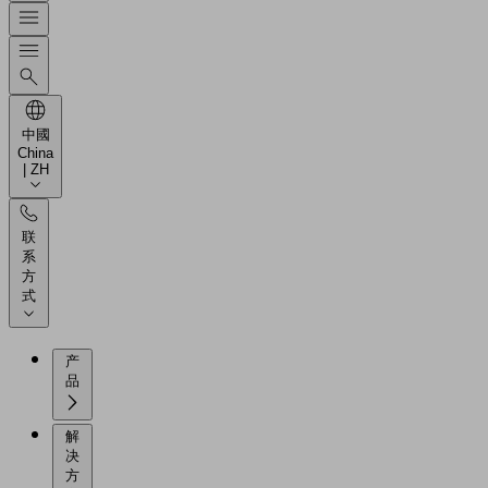
中國
China
| ZH
联
系
方
式
产
品
解
决
方