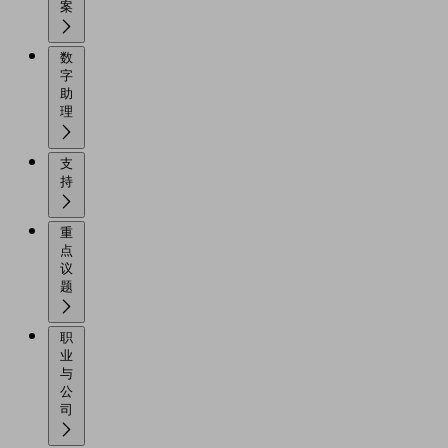
案
数
字
助
理
支
持
重
点
议
题
职
业
与
公
司