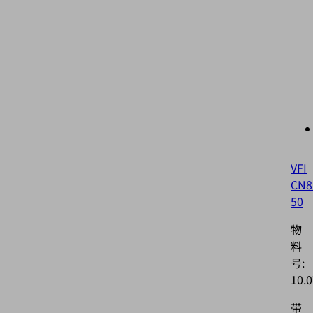
VFI
CN8
50
物
料
号:
10.0
带