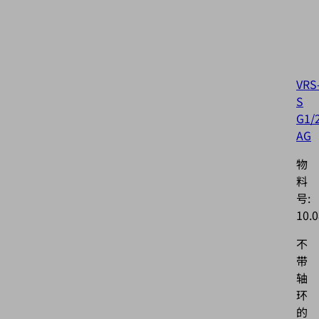
VRS
S
G1/
AG
物
料
号:
10.0
不
带
轴
环
的