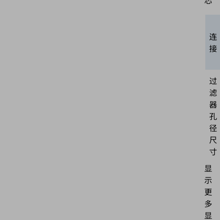
连
接
过
滤
器
孔
径
尺
寸
显
示
更
多
显