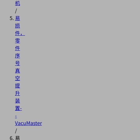
机
/
易
损
件，
零
件
序
号
真
空
提
升
装
置-
-
VacuMaster
/
易