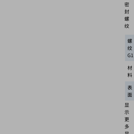
密
封
螺
纹
螺
纹
G1
材
料
表
面
显
示
更
多
显