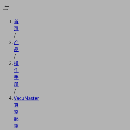
首
页
/
产
品
/
操
作
手
册
/
VacuMaster
真
空
起
重