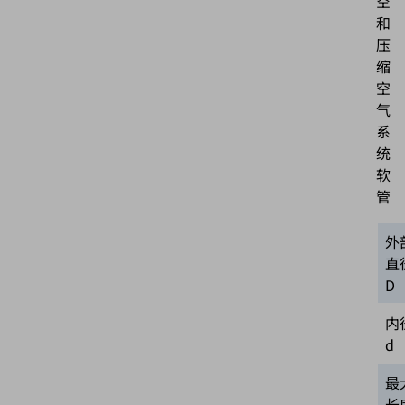
空
和
压
缩
空
气
系
统
软
管
外
直
D
内
d
最
长