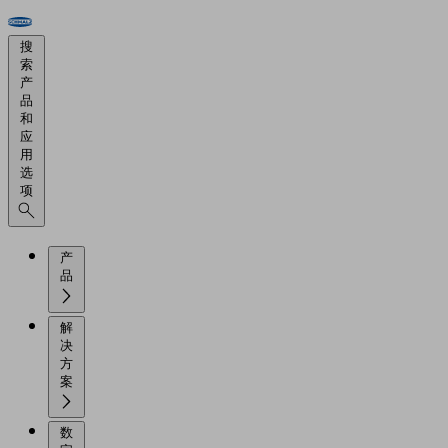
搜
索
产
品
和
应
用
选
项
产
品
解
决
方
案
数