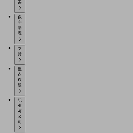
案
数
字
助
理
支
持
重
点
议
题
职
业
与
公
司