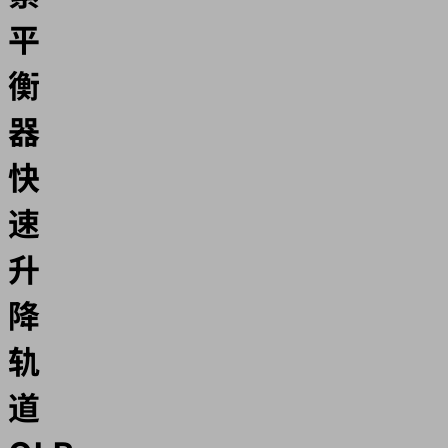
平
衡
器
快
速
升
降
轨
道