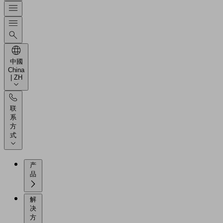
中國
China
| ZH
联
系
方
式
产
品
解
决
方