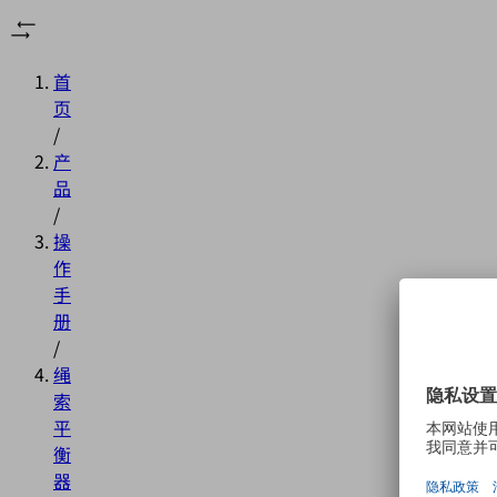
首
页
/
产
品
/
操
作
手
册
/
绳
索
平
衡
器