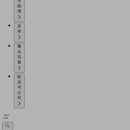
字
助
理
支
持
重
点
议
题
职
业
与
公
司