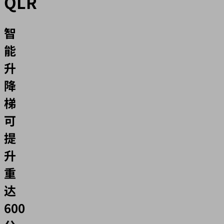
QLR
智
能
升
降
梯
可
提
升
重
达
600