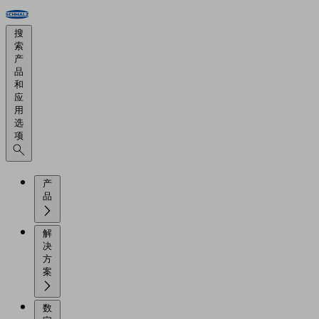
搜
索
产
品
和
应
用
选
项
产
品
解
决
方
案
数