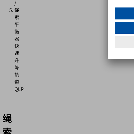
/
绳
索
平
衡
器
快
速
升
降
轨
道
QLR
绳
索