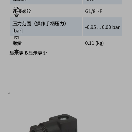
10-
25
连接螺纹
G1/8"-F
常
开/
压力范围（操作手柄压力）
-0.95 ... 0.00 bar
常
[bar]
闭
重量
0.11 (kg)
符
合
显示更多
显示更少
DIN
EN
43650
Form
“B”
接
线
盒
EMVP
32-
50