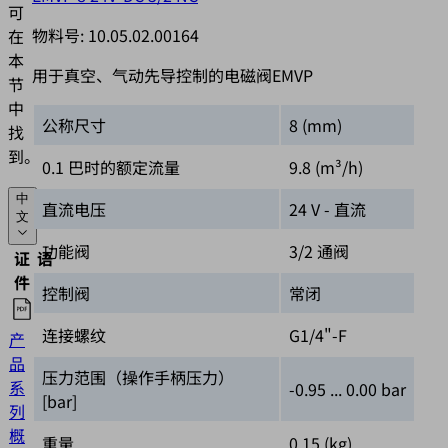
可
物料号:
10.05.02.00164
在
本
用于真空、气动先导控制的电磁阀EMVP
节
中
公称尺寸
8 (mm)
找
到。
0.1 巴时的额定流量
9.8 (m³/h)
中
直流电压
24 V - 直流
文
功能阀
3/2 通阀
证
语
件
种
控制阀
常闭
连接螺纹
G1/4"-F
产
品
中
压力范围（操作手柄压力）
系
-0.95 ... 0.00 bar
文
[bar]
列
概
重量
0.15 (kg)