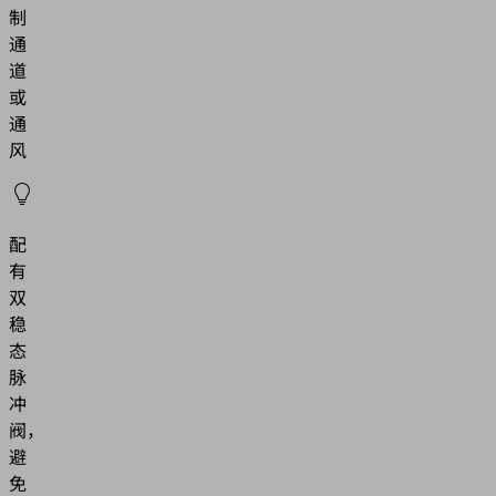
制
通
道
或
通
风
配
有
双
稳
态
脉
冲
阀，
避
免