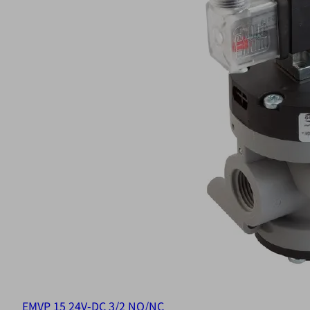
EMVP 15 24V-DC 3/2 NO/NC