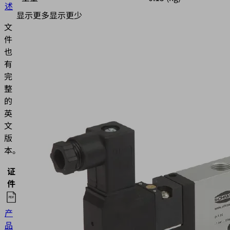
述
显示更多
显示更少
文
件
也
有
完
整
的
英
文
版
本。
证
语
件
种
产
品
英