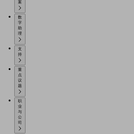
案
数
字
助
理
支
持
重
点
议
题
职
业
与
公
司