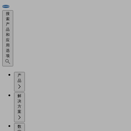
搜
索
产
品
和
应
用
选
项
产
品
解
决
方
案
数