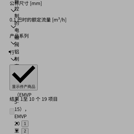
导
公称尺寸
[mm]
控
制
0.1 巴时的额定流量
[m³/h]
的
电
产品系列
磁
阀
铝
行
制
壳
体
座
阀
显示停产商品
（EMVP
结果 1至 10 个 19 项目
5-
15），
EMVP
20
1
至
2