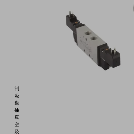
称
流
量
下
控
制
的
电
磁
阀
控
制
吸
盘
抽
真
空
及