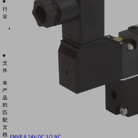
行
业
•
通
用
文
件
本
产
品
的
匹
配
文
档
EMVP 8 24V-DC 3/2 NC