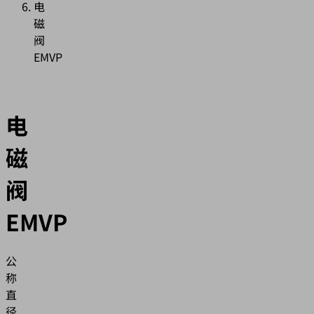
电
磁
阀
EMVP
电
磁
阀
EMVP
公
称
直
径