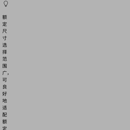
额
定
尺
寸
选
择
范
围
广，
可
良
好
地
适
配
额
定