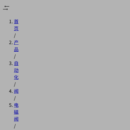
首
页
/
产
品
/
自
动
化
/
阀
/
电
磁
阀
/