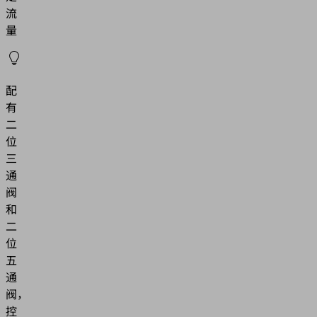
流
量
配
有
二
位
三
通
阀
和
二
位
五
通
阀，
控