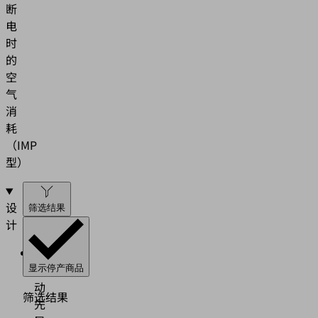
断
电
时
的
空
气
消
耗
（IMP
型）
设
筛选结果
计
带
气
显示停产商品
动
筛选结果
先