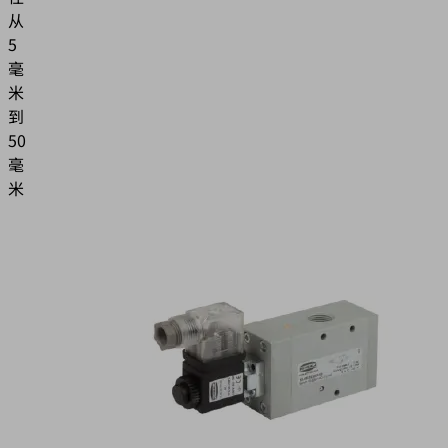
从
5
毫
米
到
50
毫
米
应
用
用
于
高
公