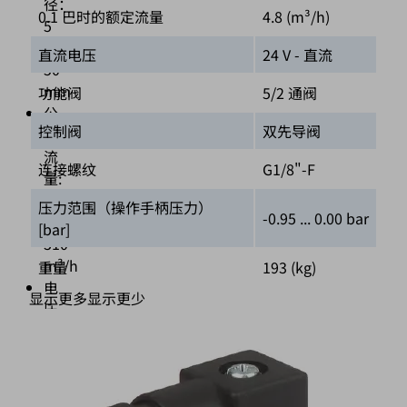
径：
0.1 巴时的额定流量
4.8 (m³/h)
5
至
直流电压
24 V - 直流
50
mm
功能阀
5/2 通阀
公
控制阀
双先导阀
称
流
连接螺纹
G1/8"-F
量:
3
压力范围（操作手柄压力）
-0.95 ... 0.00 bar
至
[bar]
310
m³/h
重量
193 (kg)
电
显示更多
显示更少
压
=/~
24/230
V