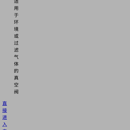
适
用
于
环
境
或
过
滤
气
体
的
真
空
阀
直
接
进
入