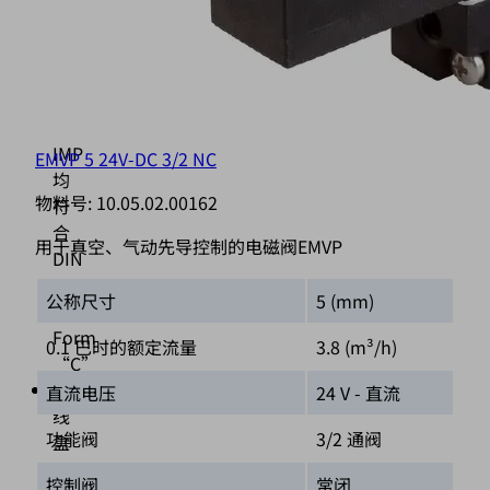
EMVP
5/8
和
所
有
IMP
EMVP 5 24V-DC 3/2 NC
均
物料号:
10.05.02.00162
符
合
用于真空、气动先导控制的电磁阀EMVP
DIN
EN
公称尺寸
5 (mm)
175301
Form
0.1 巴时的额定流量
3.8 (m³/h)
“C”
接
直流电压
24 V - 直流
线
功能阀
3/2 通阀
盒
EMVP
控制阀
常闭