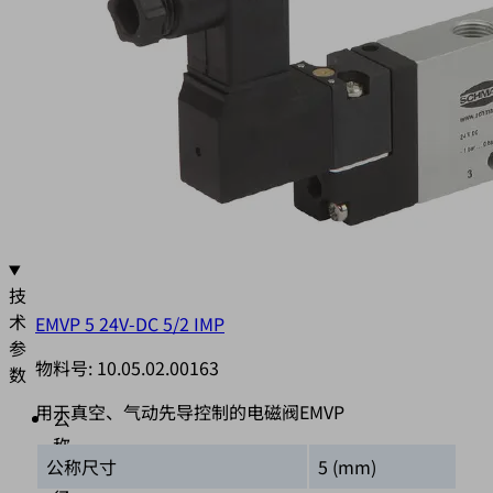
常
开
符
合
DIN
EN
43650
Form
“B”
技
术
EMVP 5 24V-DC 5/2 IMP
参
物料号:
10.05.02.00163
数
用于真空、气动先导控制的电磁阀EMVP
公
称
公称尺寸
5 (mm)
直