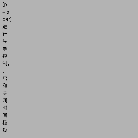
(p
= 5
bar)
进
行
先
导
控
制，
开
启
和
关
闭
时
间
极
短