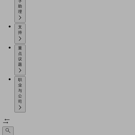
字
助
理
支
持
重
点
议
题
职
业
与
公
司