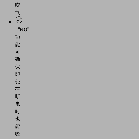
吹
气
“NO”
功
能
可
确
保
即
使
在
断
电
时
也
能
吸