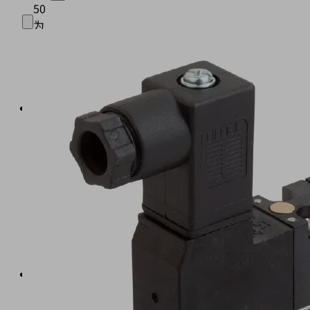
50
为
塑
料
壳
体
符
合
EN
60529
IP
65
防
护
标
准
接
线
盒