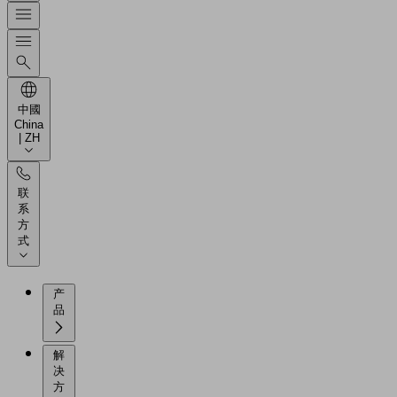
中國
China
| ZH
联
系
方
式
产
品
解
决
方