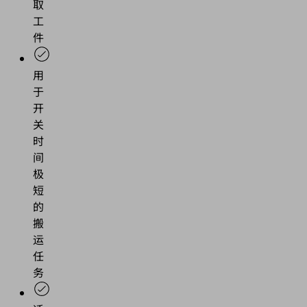
取
工
件
用
于
开
关
时
间
极
短
的
搬
运
任
务