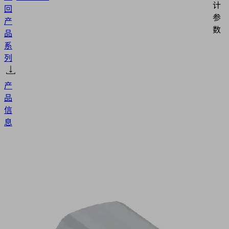
计
回
参
产
数
品
系
列
产
品
信
息
SC
040
G1/8-
IG