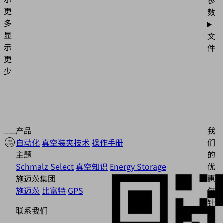
参
更
数
多
显
文
示
件
更
少
产品
我
自动化
真空装夹技术
操作手册
们
主题
的
Schmalz Select
真空知识
Energy Storage
优
施迈茨集团
惠
施迈茨
比富特
GPS
仅
针
联系我们
对