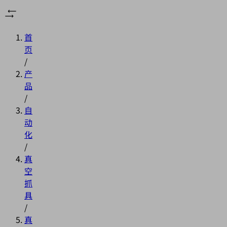
首
页
/
产
品
/
自
动
化
/
真
空
抓
具
/
真