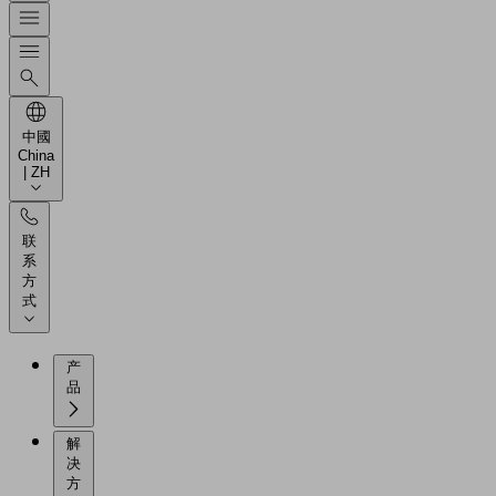
中國
China
| ZH
联
系
方
式
产
品
解
决
方