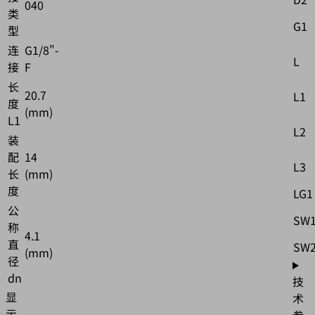
040
类
G1
型
连
G1/8"-
L
接
F
长
20.7
L1
度
(mm)
L1
L2
装
配
14
L3
长
(mm)
度
LG1
公
SW
称
4.1
直
SW
(mm)
径
dn
技
显
术
示