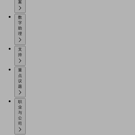
案
数
字
助
理
支
持
重
点
议
题
职
业
与
公
司