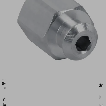
物
料
号:
10.01.06.02482
吸
盘
连
接
元
件
"Schmalz
连
属
接
器
dn
“
D
连
接
D2