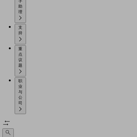
字
助
理
支
持
重
点
议
题
职
业
与
公
司