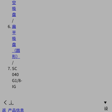
空
吸
盘
/
扁
平
吸
盘
（圆
形）
/
SC
040
G1/8-
IG
设
返
产品信息