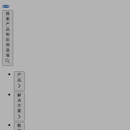
搜
索
产
品
和
应
用
选
项
产
品
解
决
方
案
数