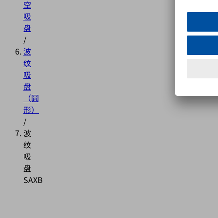
空
吸
盘
/
波
纹
吸
盘
（圆
形）
/
波
纹
吸
盘
SAXB