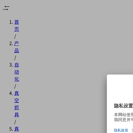
首
页
/
产
品
/
自
动
化
/
真
空
抓
具
/
真