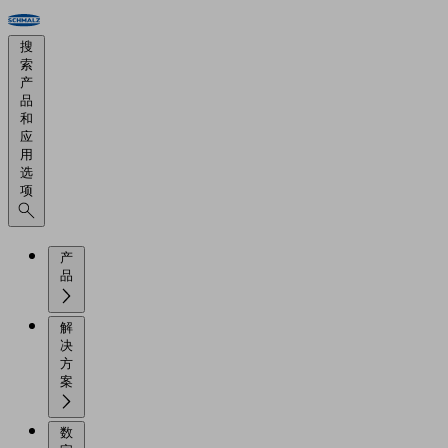
搜
索
产
品
和
应
用
选
项
产
品
解
决
方
案
数