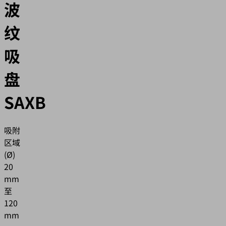
波
纹
吸
盘
SAXB
吸附
区域
(Ø)
20
mm
至
120
mm