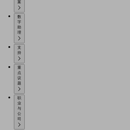
案
数
字
助
理
支
持
重
点
议
题
职
业
与
公
司