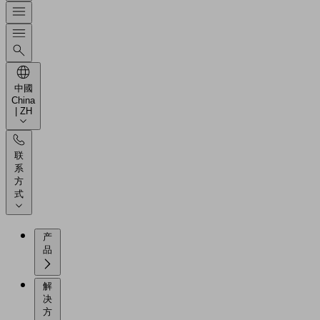
中國
China
| ZH
联
系
方
式
产
品
解
决
方