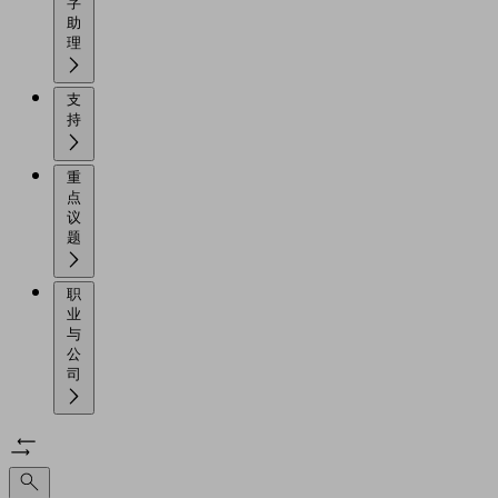
字
助
理
支
持
重
点
议
题
职
业
与
公
司