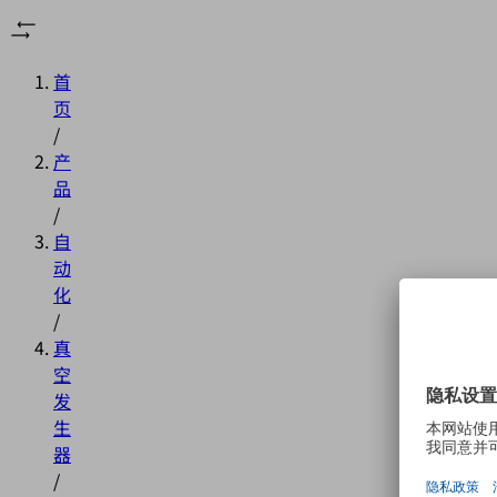
首
页
/
产
品
/
自
动
化
/
真
空
发
生
器
/