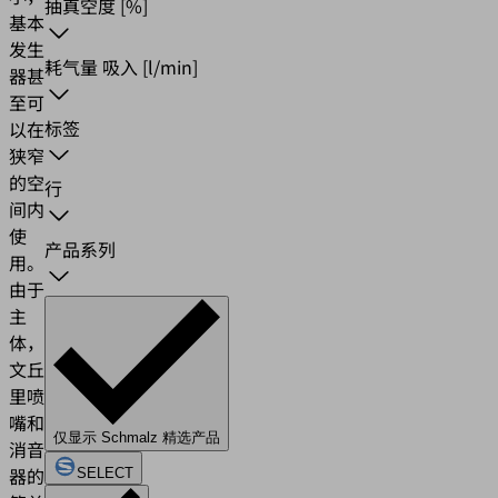
抽真空度
[%]
基本
发生
耗气量 吸入
[l/min]
器甚
至可
标签
以在
狭窄
的空
行
间内
使
产品系列
用。
由于
主
体，
文丘
里喷
嘴和
仅显示 Schmalz 精选产品
消音
器的
SELECT