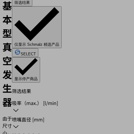
基
筛选结果
本
型
真
仅显示 Schmalz 精选产品
SELECT
空
发
显示停产商品
生
筛选结果
器
吸率（max.）
[l/min]
由于
喷嘴直径
[mm]
尺寸
小，