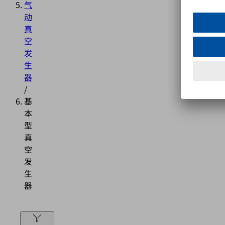
气
动
真
空
发
生
器
/
基
本
型
真
空
发
生
器