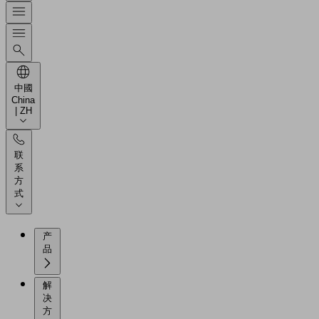
中國
China
| ZH
联
系
方
式
产
品
解
决
方