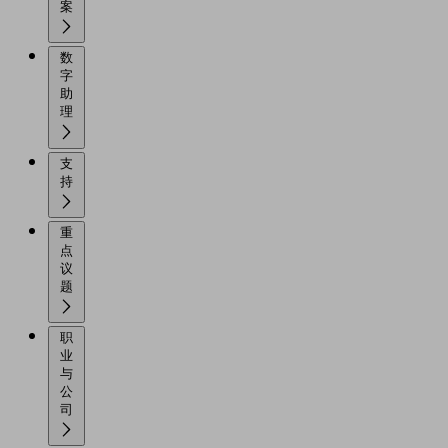
案
数
字
助
理
支
持
重
点
议
题
职
业
与
公
司