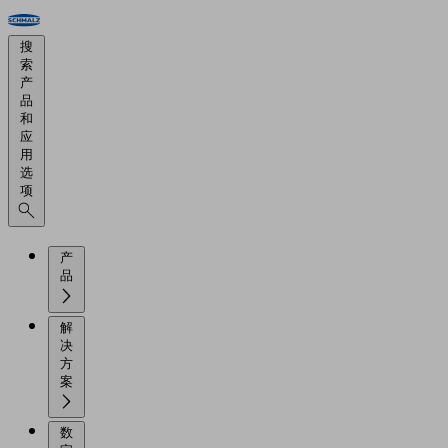
搜
索
产
品
和
应
用
选
项
产
品
解
决
方
案
数