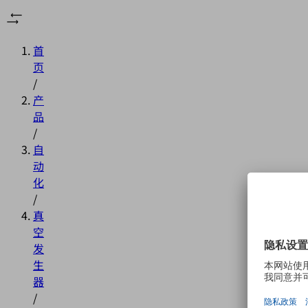
首
页
/
产
品
/
自
动
化
/
真
空
发
生
器
/