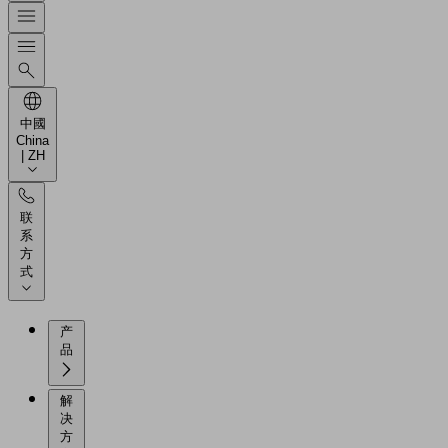
中國
China
| ZH
联
系
方
式
产
品
解
决
方