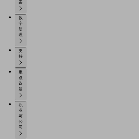
案
数
字
助
理
支
持
重
点
议
题
职
业
与
公
司