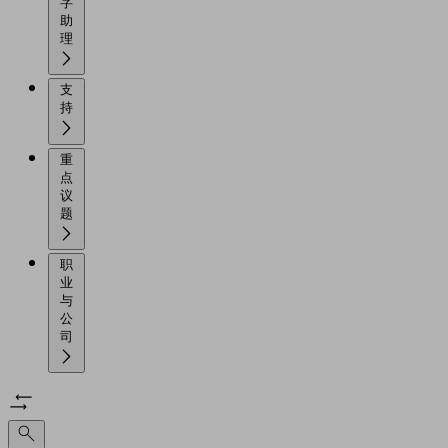
字
助
理
支
持
重
点
议
题
职
业
与
公
司