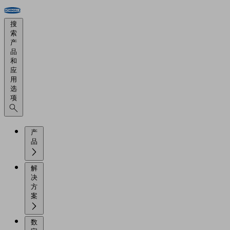
搜
索
产
品
和
应
用
选
项
产
品
解
决
方
案
数