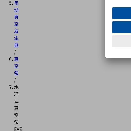
电
动
真
空
发
生
器
/
真
空
泵
/
水
环
式
真
空
泵
EVE-