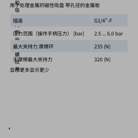
和
用于处理金属的磁性吸盘 带孔径的金属板
吸
盘
插座
G1/4"-F
两
侧
压力范围（操作手柄压力） [bar]
2.5 ... 6.0 bar
安
最大夹持力 摩擦环
235 (N)
装
螺
无摩擦最大夹持力
320 (N)
纹
用
显示更多
显示更少
于
连
接
固
定
夹
（3）
可
选