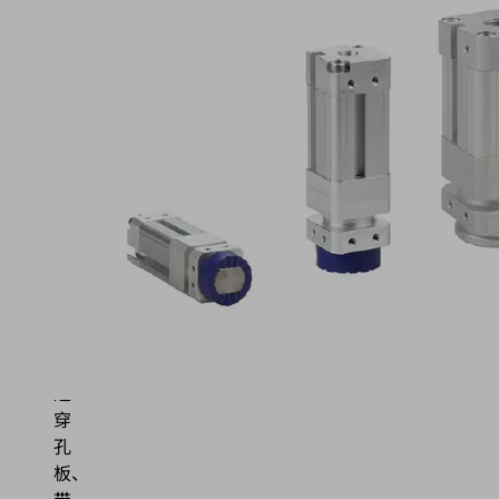
夹
持
力
极
高
的
磁
性
吸
盘，
用
于
搬
运
穿
孔
板、
带