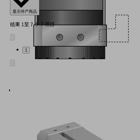
显示停产商品
结果 1至 7 个 7 项目
1
牢
固
铝
外
壳
（4）
带