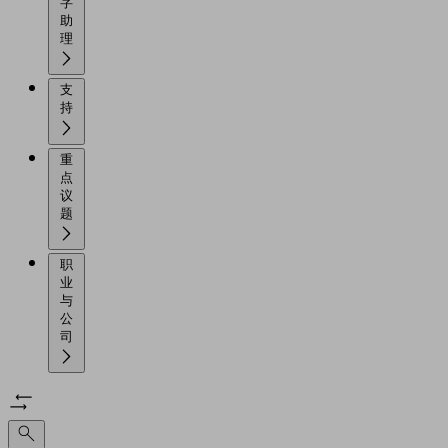
字
助
理
支
持
重
点
议
题
职
业
与
公
司