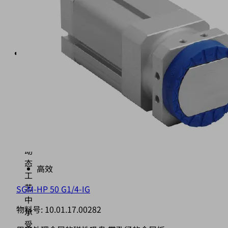
永
磁
体
（2）
摩
擦
环
（5）
用
于
在
高
动
态
高效
工
艺
SGM-HP 50 G1/4-IG
中
物料号:
10.01.17.00282
承
受