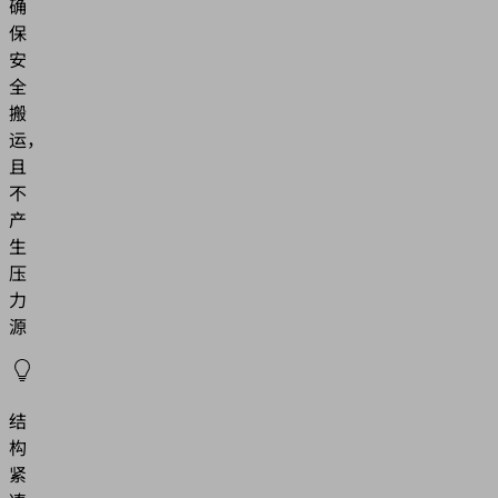
确
保
安
全
搬
运，
且
不
产
生
压
力
源
结
构
紧