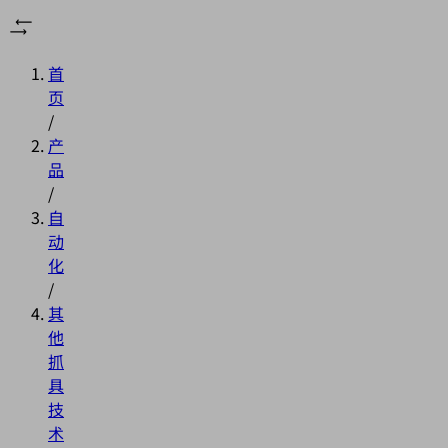
首
页
/
产
品
/
自
动
化
/
其
他
抓
具
技
术