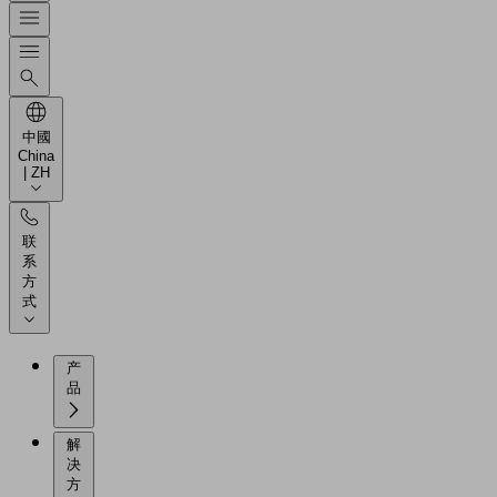
中國
China
| ZH
联
系
方
式
产
品
解
决
方