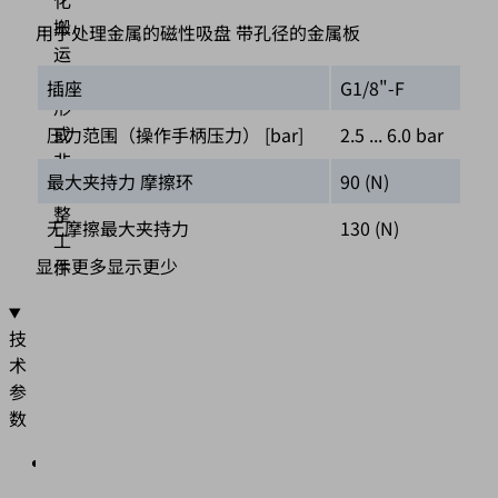
化
搬
用于处理金属的磁性吸盘 带孔径的金属板
运
圆
插座
G1/8"-F
形
或
压力范围（操作手柄压力） [bar]
2.5 ... 6.0 bar
非
最大夹持力 摩擦环
90 (N)
平
整
无摩擦最大夹持力
130 (N)
工
显示更多
显示更少
件
技
术
参
数
直
径: