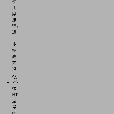
使
用
摩
擦
环，
进
一
步
提
高
夹
持
力
带
HT
型
号
的