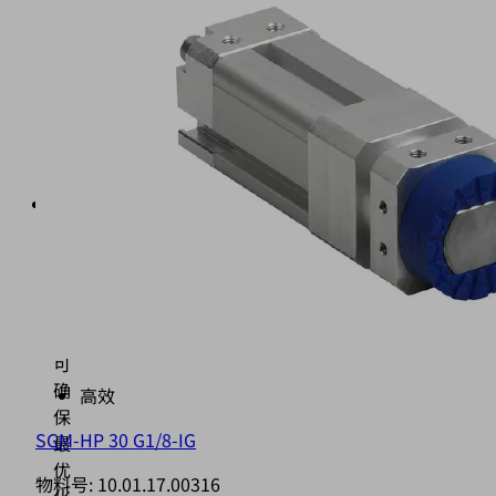
择
安
装
Schmalz
支
架
HTS。
选
配
提
升
部
件
可
确
高效
保
SGM-HP 30 G1/8-IG
最
优
物料号:
10.01.17.00316