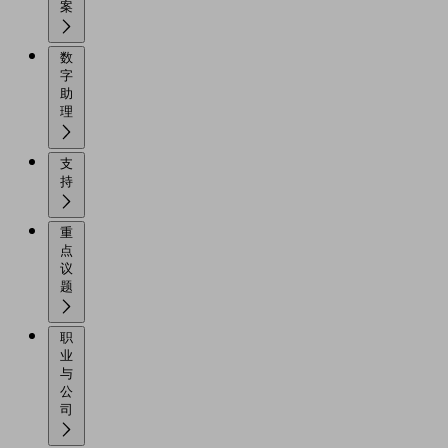
案
数
字
助
理
支
持
重
点
议
题
职
业
与
公
司