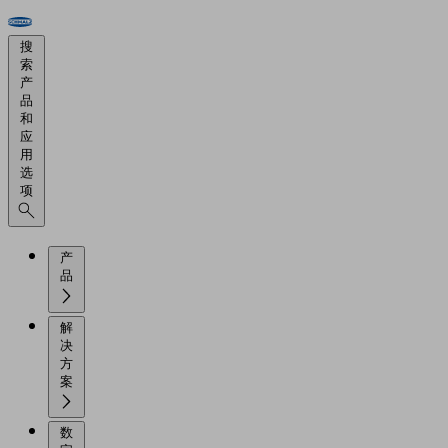
搜
索
产
品
和
应
用
选
项
产
品
解
决
方
案
数