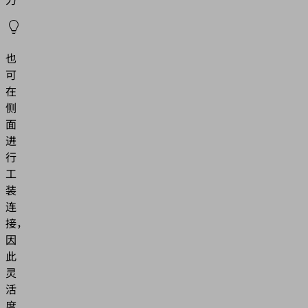
也
可
在
侧
面
进
行
工
装
连
接，
因
此
灵
活
度