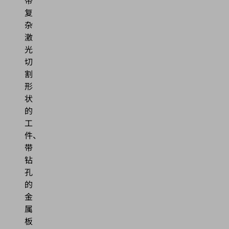
复
杂
激
光
切
割
形
状
的
工
件、
带
钻
孔
的
金
属
板