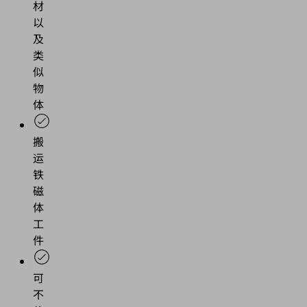
材
以
及
类
似
物
体
搬
运
铁
磁
体
工
件
可
不