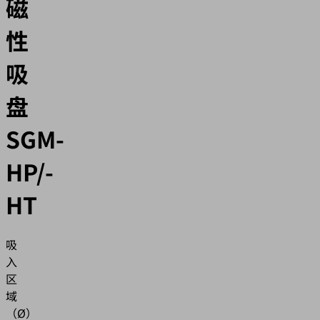
磁
性
吸
盘
SGM-
HP/-
HT
吸
入
区
域
（Ø）