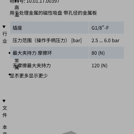
的
物料号:
10.01.17.00397
高
用于处理金属的磁性吸盘 带孔径的金属板
温
插座
G1/8"-F
行
压力范围（操作手柄压力） [bar]
2.5 ... 6.0 bar
业
最大夹持力 摩擦环
80 (N)
•
金
无摩擦最大夹持力
120 (N)
属
•
显示更多
显示更少
汽
车
文
件
本