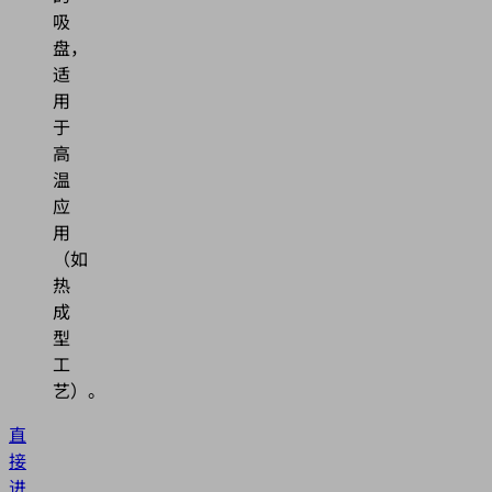
吸
盘，
适
用
于
高
温
应
用
（如
热
成
型
工
艺）。
直
接
进