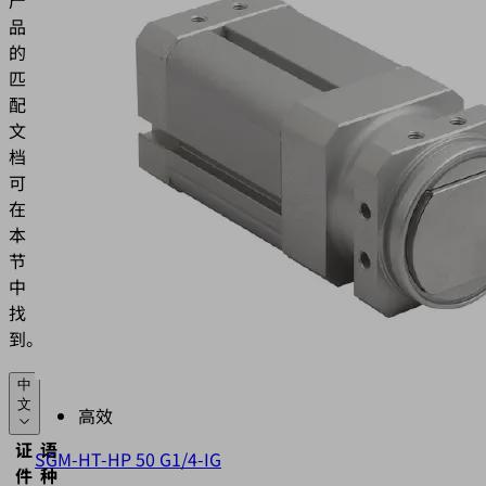
产
品
的
匹
配
文
档
可
在
本
节
中
找
到。
中
文
高效
证
语
SGM-HT-HP 50 G1/4-IG
件
种