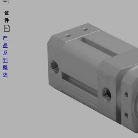
本。
证
语
件
种
产
品
英
系
語
列
概
述