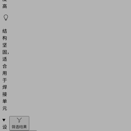
高
结
构
坚
固，
适
合
用
于
焊
接
单
元
设
筛选结果