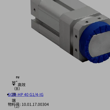
时，
仍
可
保
持
磁
性
设
置
“抓
取”
（A）
和
“释
放”
高效
（B）
SGM-HP 40 G1/4-IG
顶
端
物料号:
10.01.17.00304
（1）