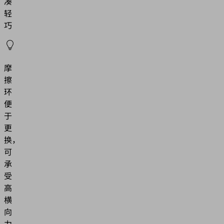
凑
轻
巧
摩
擦
环
便
于
更
换，
可
承
受
高
横
向
力