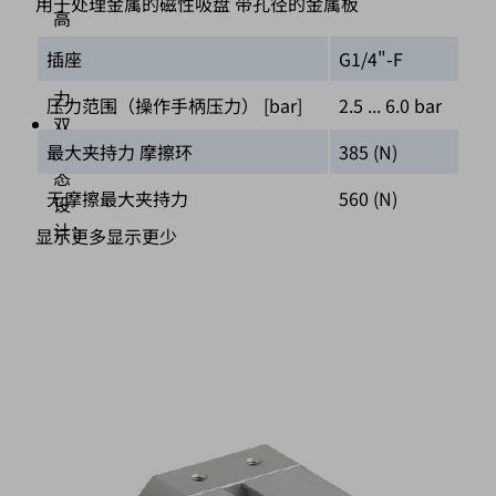
用于处理金属的磁性吸盘 带孔径的金属板
高
侧
插座
G1/4"-F
向
力
压力范围（操作手柄压力） [bar]
2.5 ... 6.0 bar
双
稳
最大夹持力 摩擦环
385 (N)
态
无摩擦最大夹持力
560 (N)
设
计：
显示更多
显示更少
压
缩
空
气
连
接
（6）
断
电