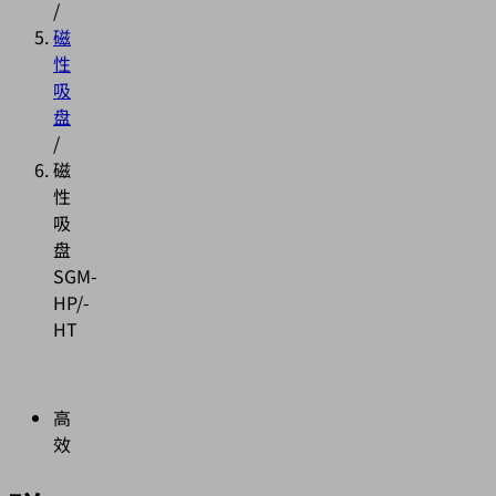
/
磁
性
吸
盘
/
磁
性
吸
盘
SGM-
HP/-
HT
高
效