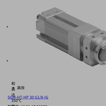
20
至
50
mm
吸
力
28
至
560
N
高
保
持
力
和
高效
高
达
SGM-HT-HP 30 G1/8-IG
350°C