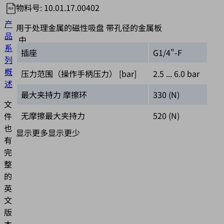
物料号:
10.01.17.00402
产
用于处理金属的磁性吸盘 带孔径的金属板
品
中
系
文
插座
G1/4"-F
列
概
压力范围（操作手柄压力） [bar]
2.5 ... 6.0 bar
述
最大夹持力 摩擦环
330 (N)
文
无摩擦最大夹持力
520 (N)
件
也
显示更多
显示更少
有
完
整
的
英
文
版