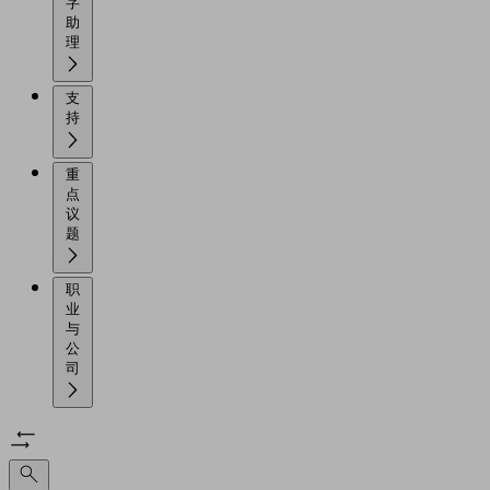
字
助
理
支
持
重
点
议
题
职
业
与
公
司