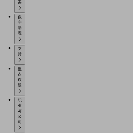
案
数
字
助
理
支
持
重
点
议
题
职
业
与
公
司