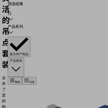
筛选结果
活
行
的
产品系列
吊
点
套
显示停产商品
装
产品类别
合
网格
列表
并
了‘固
定
的
和