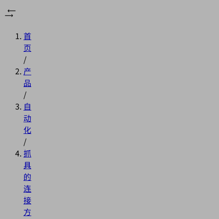
首
页
/
产
品
/
自
动
化
/
抓
具
的
连
接
方