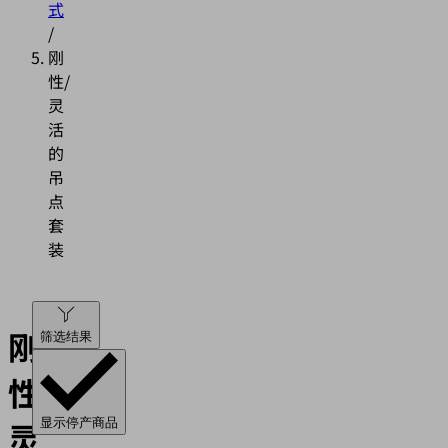
式
/
刚
性/
灵
活
的
吊
点
套
装
刚
筛选结果
性/
灵
显示停产商品