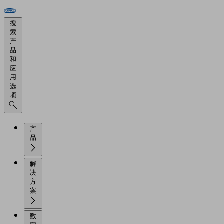
搜
索
产
品
和
应
用
选
项
产
品
解
决
方
案
数