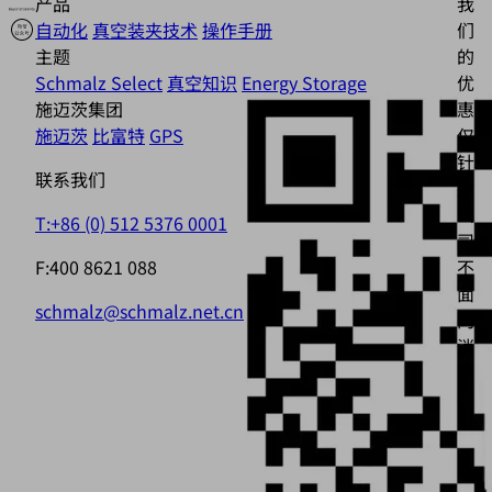
产品
我
自动化
真空装夹技术
操作手册
们
主题
的
Schmalz Select
真空知识
Energy Storage
优
施迈茨集团
惠
施迈茨
比富特
GPS
仅
针
联系我们
对
公
T:+86 (0) 512 5376 0001
司，
F:400 8621 088
不
面
schmalz@schmalz.net.cn
向
消
费
者