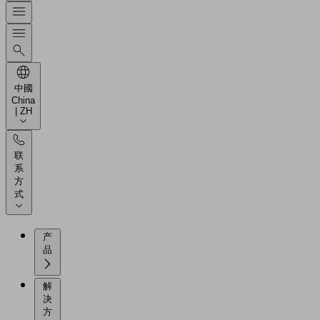
中國
China
| ZH
联
系
方
式
产
品
解
决
方