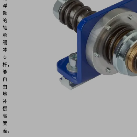
浮
动
的
轴
承’的
缓
冲
支
杆，
能
自
由
地
补
偿
高
度
差。