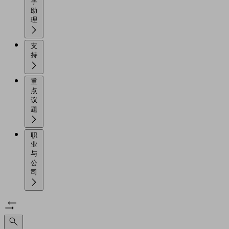
字
助
理
支
持
重
点
议
题
职
业
与
公
司