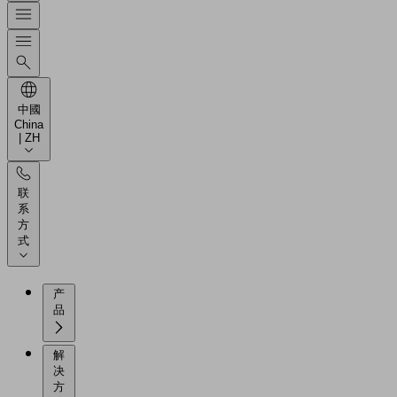
中國
China
| ZH
联
系
方
式
产
品
解
决
方