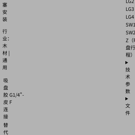
LG2
塞
LG3
安
LG4
装
SW
行
SW
业：
Z（
木
盘
材 |
程
通
用
技
术
吸
参
盘
数
胶
G1/4"-
皮
F
文
连
件
接
替
代