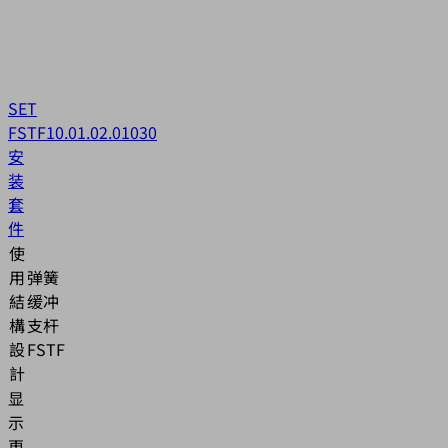
SET
FSTF
10.01.02.01030
安
装
套
件
使
用
弹簧
結
缓冲
構
支杆
設
FSTF
計
显
示
更