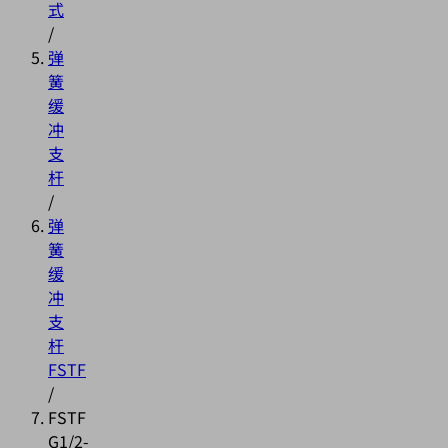
式
/
弹
簧
缓
冲
支
杆
/
弹
簧
缓
冲
支
杆
FSTF
/
FSTF
G1/2-