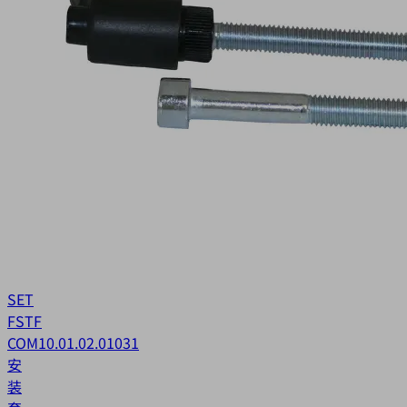
SET
FSTF
COM
10.01.02.01031
安
装