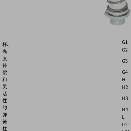
弹
属
簧
的
B
弹
簧
B1
支
G1
杆、
G2
高
度
G3
补
G4
偿
和
H
灵
H2
活
H3
性
的
H4
弹
L
簧
LG1
柱