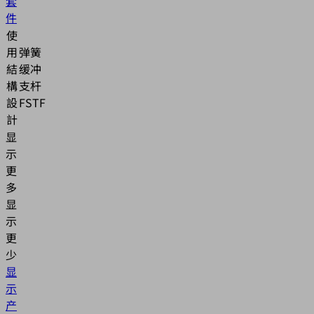
套
件
使
用
弹簧
結
缓冲
構
支杆
設
FSTF
計
显
示
更
多
显
示
更
少
显
示
产