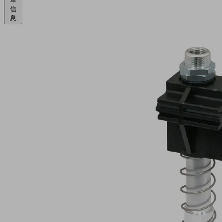
单
信
息
FSTF
G1/2-
AG
50
物
料
号:
10.01.02.01012
带
缓
冲