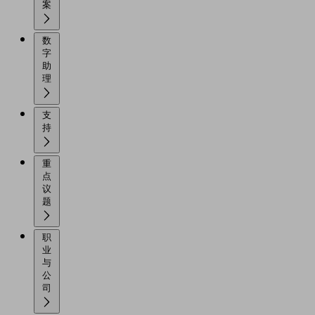
案
数
字
助
理
支
持
重
点
议
题
职
业
与
公
司