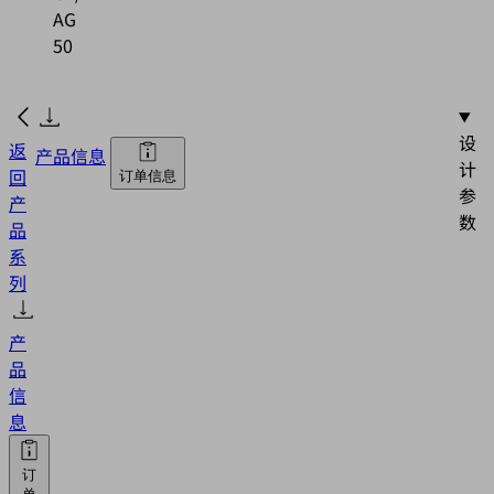
AG
50
设
返
产品信息
计
回
订单信息
参
产
数
品
系
列
产
品
信
息
订