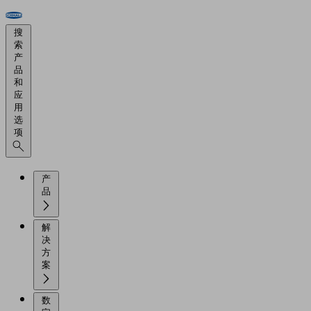
搜
索
产
品
和
应
用
选
项
产
品
解
决
方
案
数