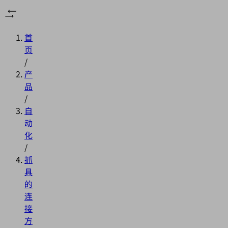
首
页
/
产
品
/
自
动
化
/
抓
具
的
连
接
方