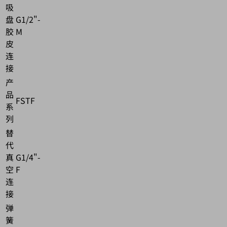
吸
盘
G1/2"-
胶
M
皮
连
接
产
品
FSTF
系
列
替
代
真
G1/4"-
空
F
连
接
弹
簧