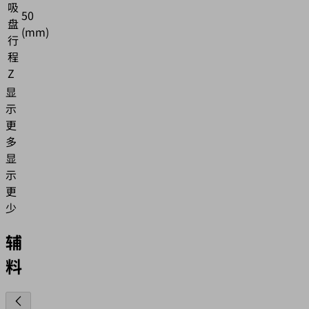
吸
50
盘
(mm)
行
程
Z
显
示
更
多
显
示
更
少
辅
料