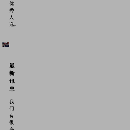
优
秀
人
选。
最
新
讯
息
我
们
有
很
多