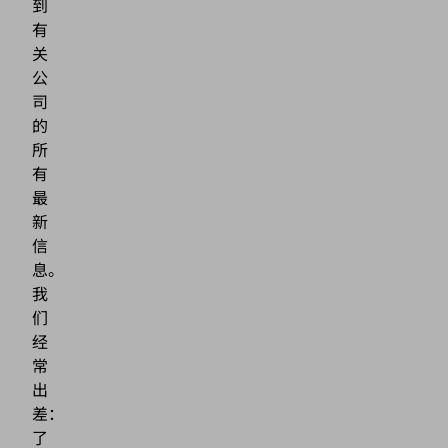
到
有
关
公
司
的
所
有
最
新
信
息。
我
们
经
常
出
差：
了