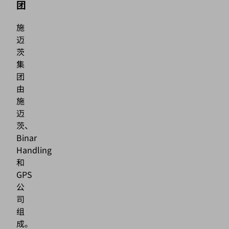
团
施
迈
茨
集
团
由
施
迈
茨、
Binar
Handling
和
GPS
公
司
组
成。