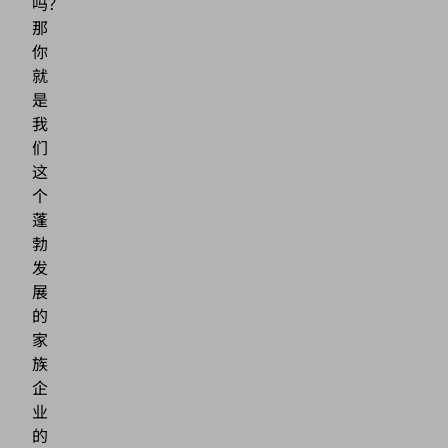
吗？
那
你
就
是
我
们
这
个
蓬
勃
发
展
的
家
族
企
业
的