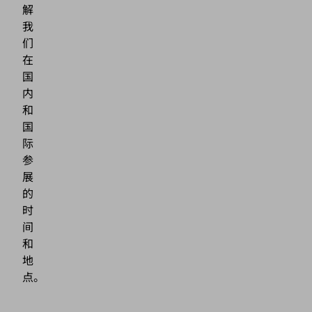
解
我
们
在
国
内
和
国
际
参
展
的
时
间
和
地
点。