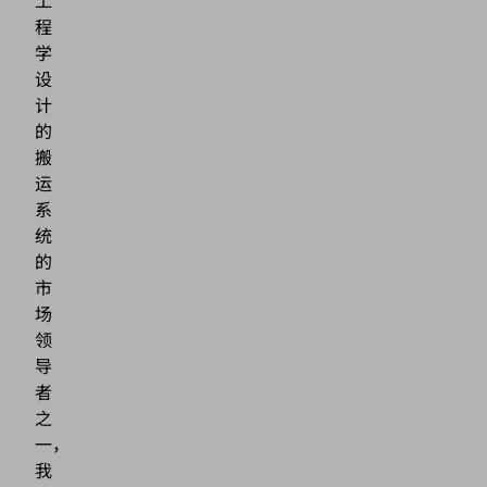
工
程
学
设
计
的
搬
运
系
统
的
市
场
领
导
者
之
一，
我