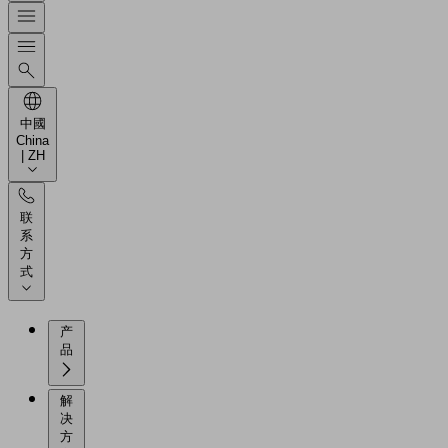
中國
China
| ZH
联
系
方
式
产
品
解
决
方