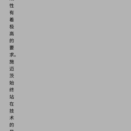
性
有
着
极
高
的
要
求。
施
迈
茨
始
终
站
在
技
术
的