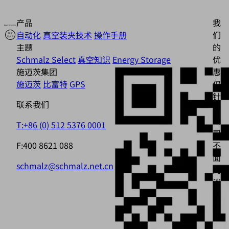
产品
我
自动化
真空装夹技术
操作手册
们
主题
的
Schmalz Select
真空知识
Energy Storage
优
施迈茨集团
惠
施迈茨
比富特
GPS
仅
针
联系我们
对
公
T:+86 (0) 512 5376 0001
司，
F:400 8621 088
不
面
schmalz@schmalz.net.cn
向
消
费
者