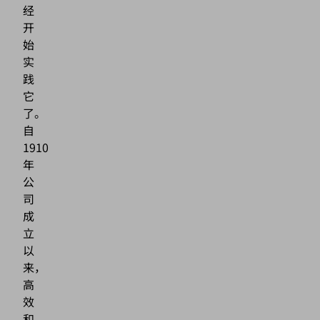
经
开
始
实
践
它
了。
自
1910
年
公
司
成
立
以
来，
高
效
和