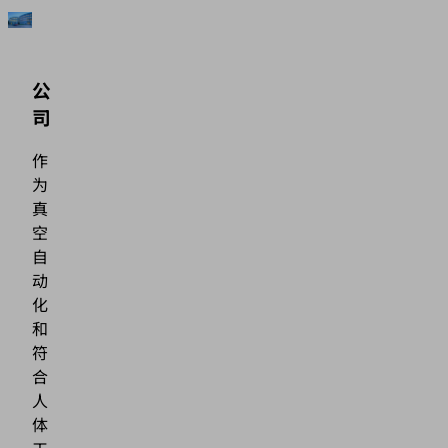
公
司
作
为
真
空
自
动
化
和
符
合
人
体