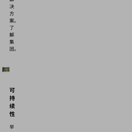
决
方
案。
了
解
集
团。
可
持
续
性
早