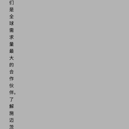
们
是
全
球
需
求
量
最
大
的
合
作
伙
伴。
了
解
施
迈
茨