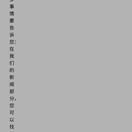
事
情
要
告
诉
您：
在
我
们
的
新
闻
部
分，
您
可
以
找