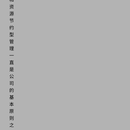
资
源
节
约
型
管
理
一
直
是
公
司
的
基
本
原
则
之