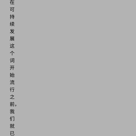
在
可
持
续
发
展
这
个
词
开
始
流
行
之
前，
我
们
就
已