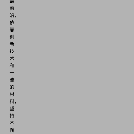
最
前
沿，
依
靠
创
新
技
术
和
一
流
的
材
料，
坚
持
不
懈