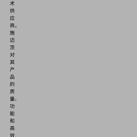
术
供
应
商，
施
迈
茨
对
其
产
品
的
质
量、
功
能
和
高
效