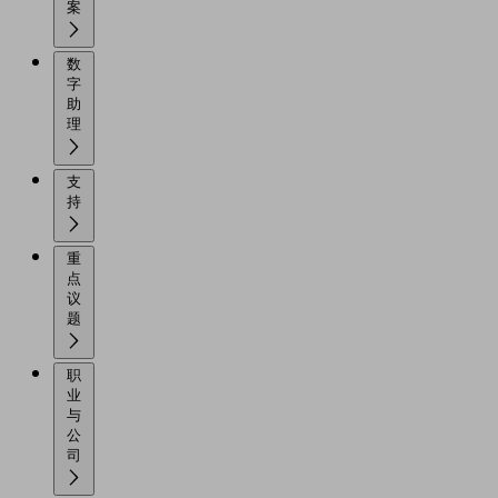
案
数
字
助
理
支
持
重
点
议
题
职
业
与
公
司