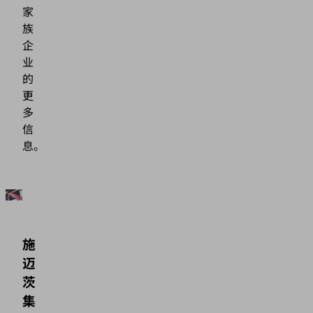
家
族
企
业
的
更
多
信
息。
施
迈
茨
集