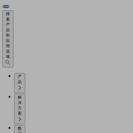
搜
索
产
品
和
应
用
选
项
产
品
解
决
方
案
数