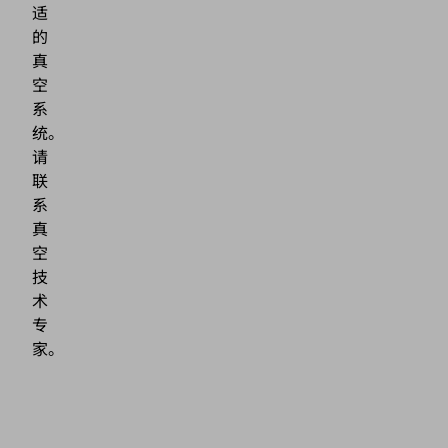
适
的
真
空
系
统。
请
联
系
真
空
技
术
专
家。