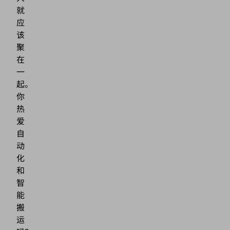
就
应
该
聚
在
一
起。
你
热
爱
自
动
化
和
智
能
搬
运