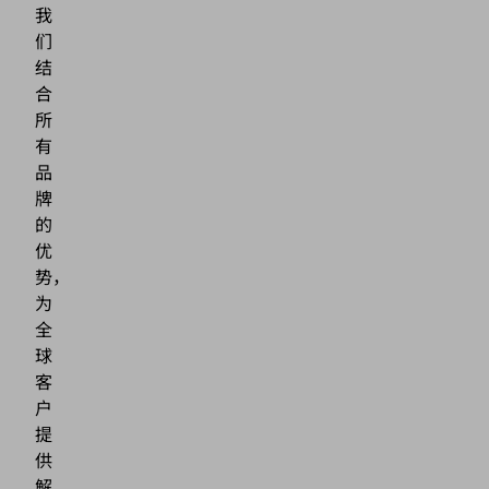
我
们
结
合
所
有
品
牌
的
优
势，
为
全
球
客
户
提
供
解