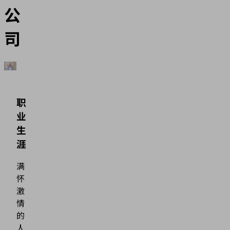
公
司
职
业
生
涯
满
怀
激
情
的
人