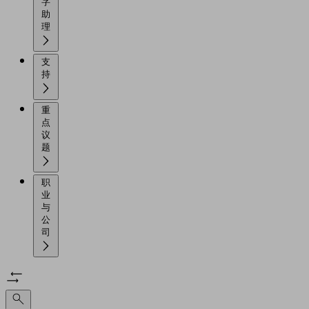
字
助
理
支
持
重
点
议
题
职
业
与
公
司