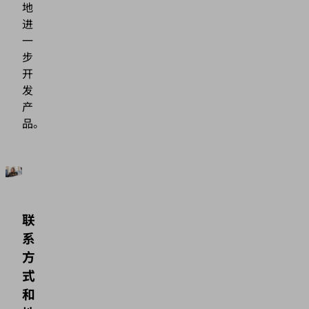
地
进
一
步
开
发
产
品。
联
系
方
式
和