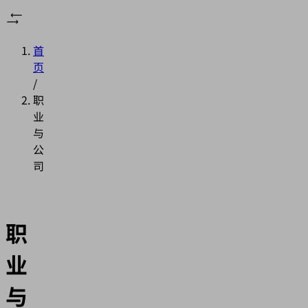
首
页
/
职
业
与
公
司
职
业
与