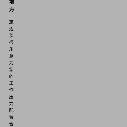
地
方
施
迈
茨
很
乐
意
为
您
的
工
作
压
力
配
置
合