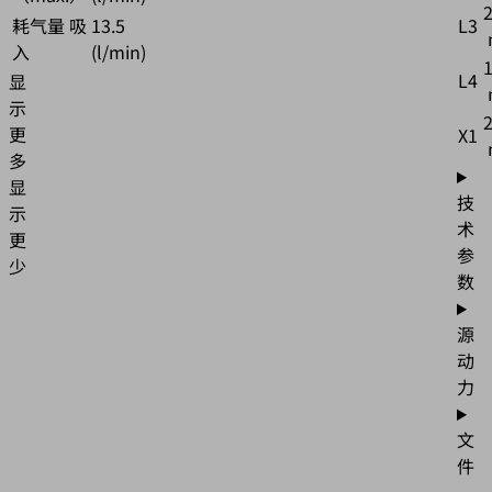
耗气量 吸
13.5
L3
入
(l/min)
1
L4
显
示
更
X1
多
显
技
示
术
更
参
少
数
源
动
力
文
件