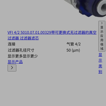
显
VFI 4/2 50
10.07.01.00329
带可更换式无过滤器的真空
示
应
过滤器 过滤器滤芯
用
连接
气管 4/2
领
域
过滤器孔径尺寸
50 (µm)
显
显示更多
显示更少
示
显示产品
类
别