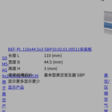
BEF-PL 110x44.5x3 SBP
10.02.01.00511
安装板
长度 L
110 (mm)
SD
宽度 B
44.5 (mm)
M5-
高度 H
3 (mm)
AG
使用結構設計
基本型真空发生器 SBP
真
9x24
10.02.01.00539
显示更多
显示更少
空/
用
显示产品
压
于
缩
真
空
空
气
产
管
生