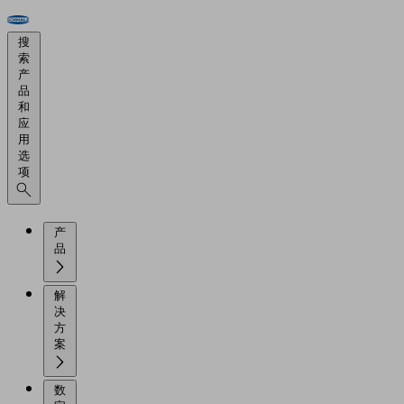
搜
索
产
品
和
应
用
选
项
产
品
解
决
方
案
数