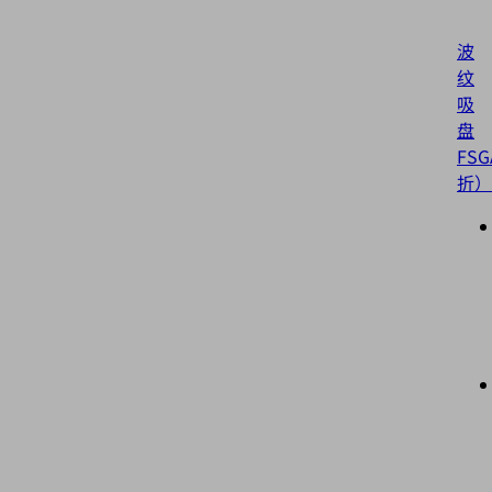
波
纹
吸
盘
FSG
折）