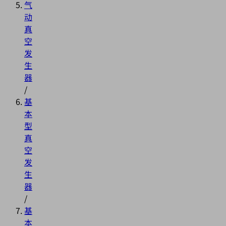
气
动
真
空
发
生
器
/
基
本
型
真
空
发
生
器
/
基
本