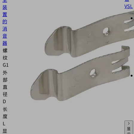
VSL
装
置
的
消
音
器
螺
M5-
纹
M
G1
外
部
9
直
(mm)
径
D
长
24
度
(mm)
L
显
显