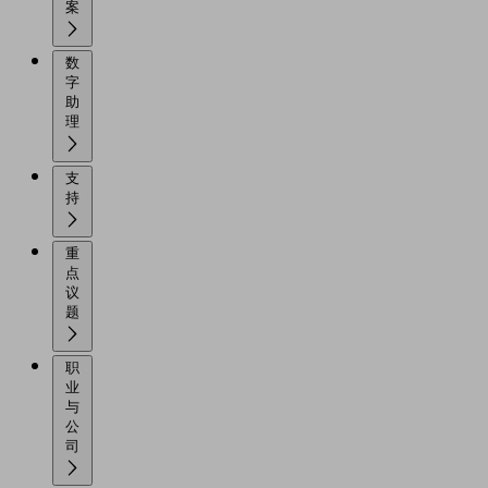
案
数
字
助
理
支
持
重
点
议
题
职
业
与
公
司