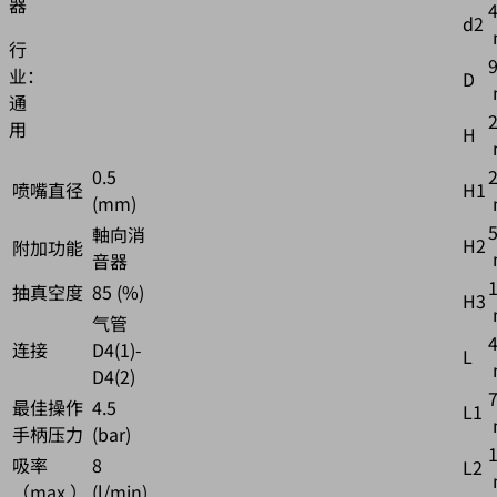
器
d2
行
业：
D
通
用
H
0.5
喷嘴直径
H1
(mm)
5
軸向消
H2
附加功能
音器
抽真空度
85 (%)
H3
气管
连接
D4(1)-
L
D4(2)
最佳操作
4.5
L1
手柄压力
(bar)
吸率
8
L2
（max.）
(l/min)