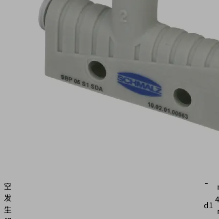
05
S01
SDA
物
料
号:
10.02.01.00563
通
属
用
性
型
基
B
本
真
4
d
空
发
d1
生