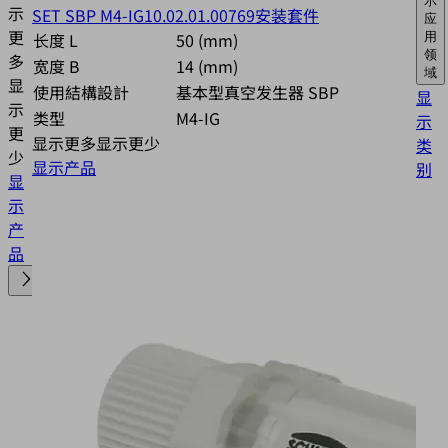
示
示
SET SBP M4-IG
10.02.01.00769
安装套件
应
更
长度 L
50 (mm)
用
领
多
宽度 B
14 (mm)
域
显
使用結構設計
基本型真空发生器 SBP
显
示
类型
M4-IG
示
更
显示更多
显示更少
类
少
显示产品
别
显
示
产
品