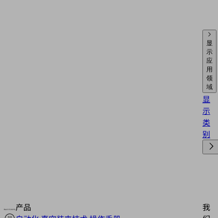
显
示
应
用
领
域
显
示
类
别
产品
我