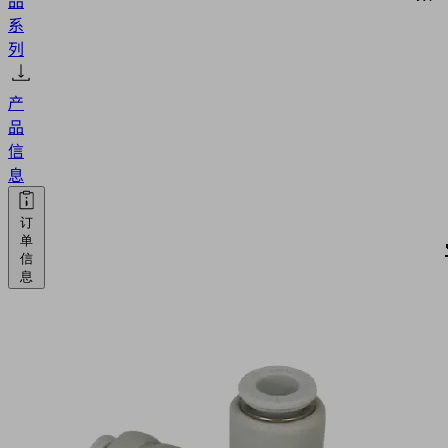
系
列
产
品
信
息
订
单
信
息
SELECT
SBP