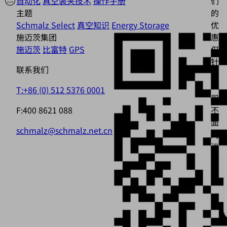
自动化
真空装夹技术
操作手册
们
主题
的
Schmalz Select
真空知识
Energy Storage
优
施迈茨集团
惠
施迈茨
比富特
GPS
仅
针
联系我们
对
公
T:+86 (0) 512 5376 0001
司，
F:400 8621 088
不
面
schmalz@schmalz.net.cn
向
消
费
者