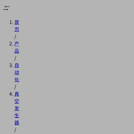
首
页
/
产
品
/
自
动
化
/
真
空
发
生
器
/