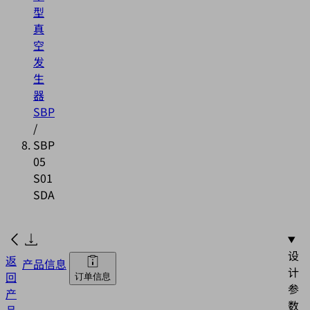
型
真
空
发
生
器
SBP
/
SBP
05
S01
SDA
设
返
产品信息
计
回
订单信息
参
产
数
品