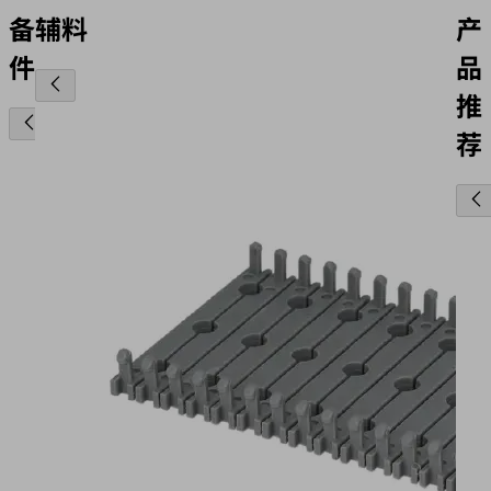
备
辅料
产
件
品
推
荐