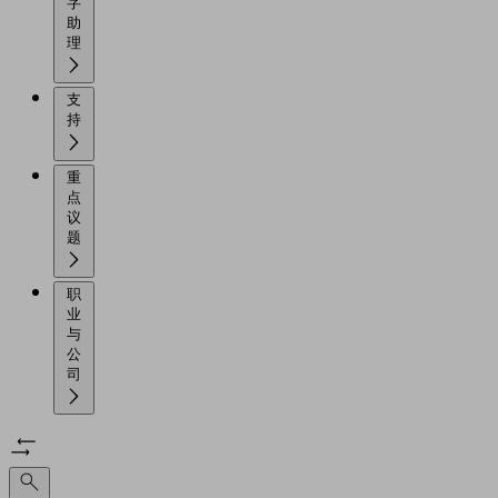
字
助
理
支
持
重
点
议
题
职
业
与
公
司