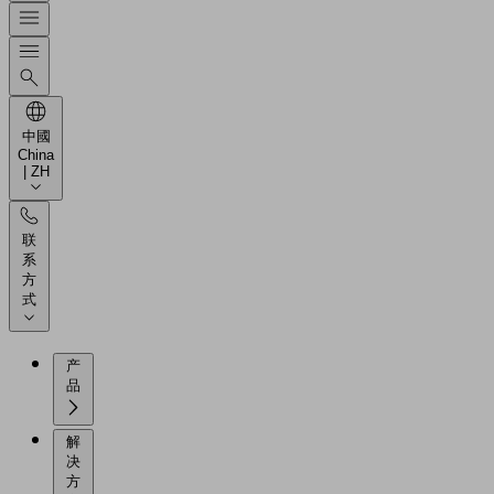
中國
China
| ZH
联
系
方
式
产
品
解
决
方